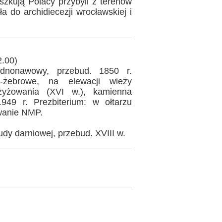
ieszkują Polacy przybyli z terenów
a do archidiecezji wrocławskiej i
2.00)
ednonawowy, przebud. 1850 r.
o-żebrowe, na elewacji wieży
zyżowania (XVI w.), kamienna
949 r. Prezbiterium: w ołtarzu
wanie NMP.
rudy darniowej, przebud. XVIII w.