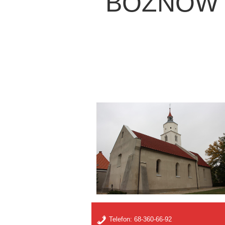
BOŻNÓW pw
Telefon:
68-360-66-92