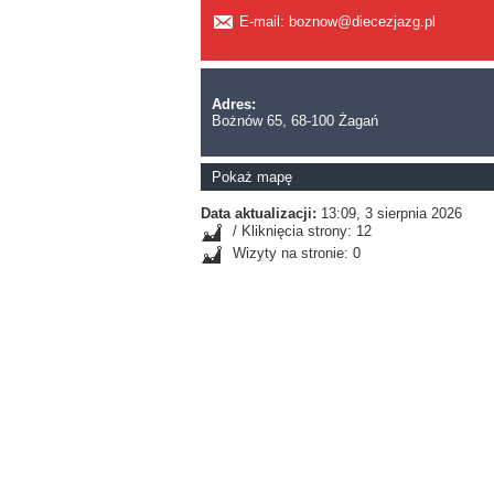
E-mail: boznow@diecezjazg.pl
Adres:
Bożnów 65, 68-100 Żagań
Pokaż mapę
Data aktualizacji:
13:09, 3 sierpnia 2026
/ Kliknięcia strony: 12
Wizyty na stronie: 0