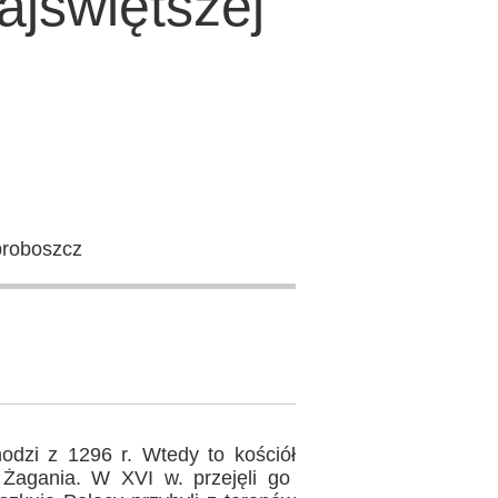
jświętszej
proboszcz
odzi z 1296 r. Wtedy to kościół
z Żagania. W XVI w. przejęli go