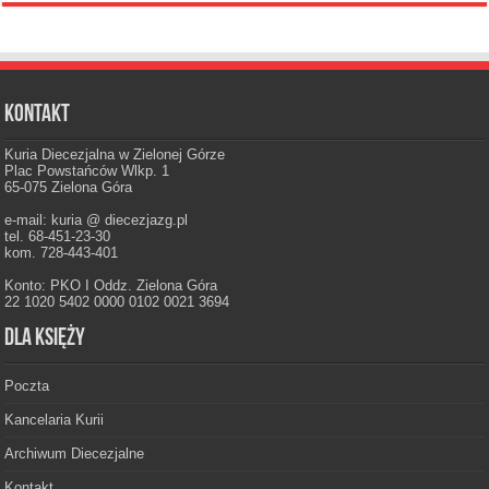
Kontakt
Kuria Diecezjalna w Zielonej Górze
Plac Powstańców Wlkp. 1
65-075 Zielona Góra
e-mail: kuria @ diecezjazg.pl
tel. 68-451-23-30
kom. 728-443-401
Konto: PKO I Oddz. Zielona Góra
22 1020 5402 0000 0102 0021 3694
Dla księży
Poczta
Kancelaria Kurii
Archiwum Diecezjalne
Kontakt