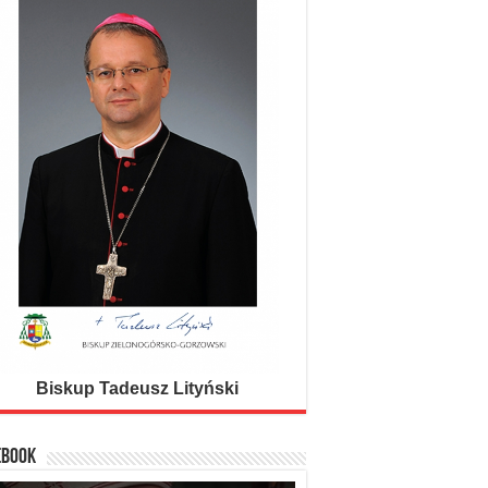
Biskup Tadeusz Lityński
EBOOK