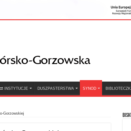
INSTYTUCJE
DUSZPASTERSTWA
SYNOD
BIBLIOTECZ
ko-Gorzowskiej
BISK