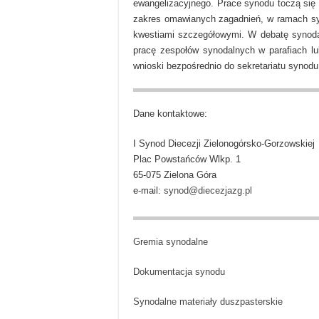
ewangelizacyjnego. Prace synodu toczą się
zakres omawianych zagadnień, w ramach s
kwestiami szczegółowymi. W debatę synoda
pracę zespołów synodalnych w parafiach lu
wnioski bezpośrednio do sekretariatu synodu
Dane kontaktowe:
I Synod Diecezji Zielonogórsko-Gorzowskiej
Plac Powstańców Wlkp. 1
65-075 Zielona Góra
e-mail:
synod@diecezjazg.pl
Gremia synodalne
Dokumentacja synodu
Synodalne materiały duszpasterskie