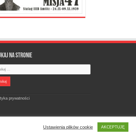
ukaj na stronie
ityka prywatności
Ustawienia plików cookie
AKCEPTUJĘ
Designed by
Webdawid