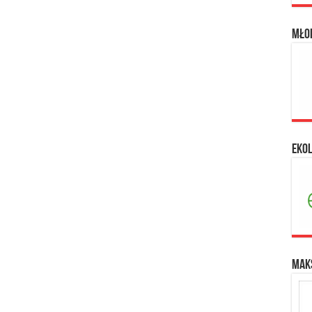
Mło
Eko
Maks