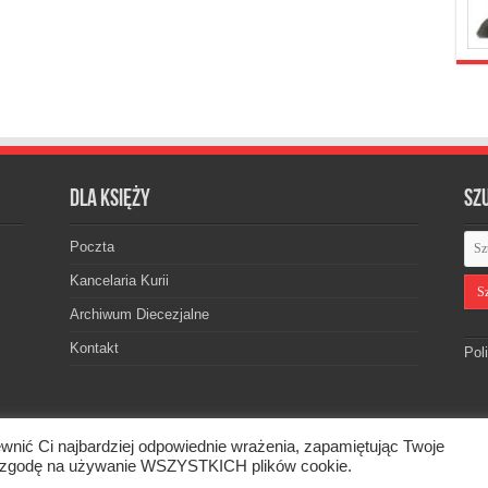
Dla księży
Sz
Poczta
Kancelaria Kurii
Archiwum Diecezjalne
Kontakt
Pol
wnić Ci najbardziej odpowiednie wrażenia, zapamiętując Twoje
skiej. © 2026. Wszelkie prawa zastrzeżone.
asz zgodę na używanie WSZYSTKICH plików cookie.