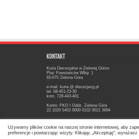
Kontakt
Kuria Diecezjalna w Zielonej Górze
Plac Powstańców Wlkp. 1
65-075 Zielona Góra
e-mail: kuria @ diecezjazg.pl
tel. 68-451-23-30
kom. 728-443-401
Konto: PKO I Oddz. Zielona Góra
22 1020 5402 0000 0102 0021 3694
Używamy plików cookie na naszej stronie internetowej, aby zape
Oficjalna strona Diecezji Zielonogórsko-Gorzow
preferencje i powtarzając wizyty. Klikając „Akceptuję”, wyraż