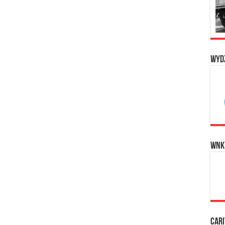
Wyd
WNK
Cari