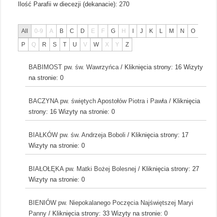
Ilość Parafii w diecezji (dekanacie):
270
All
0-9
A
B
C
D
E
F
G
H
I
J
K
L
M
N
O
P
Q
R
S
T
U
V
W
X
Y
Z
BABIMOST pw. św. Wawrzyńca
/ Kliknięcia strony: 16
Wizyty
na stronie: 0
BACZYNA pw. świętych Apostołów Piotra i Pawła
/ Kliknięcia
strony: 16
Wizyty na stronie: 0
BIAŁKÓW pw. św. Andrzeja Boboli
/ Kliknięcia strony: 17
Wizyty na stronie: 0
BIAŁOŁĘKA pw. Matki Bożej Bolesnej
/ Kliknięcia strony: 27
Wizyty na stronie: 0
BIENIÓW pw. Niepokalanego Poczęcia Najświętszej Maryi
Panny
/ Kliknięcia strony: 33
Wizyty na stronie: 0