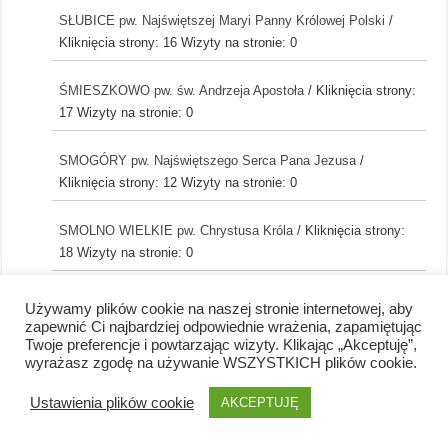
SŁUBICE pw. Najświętszej Maryi Panny Królowej Polski
/
Kliknięcia strony: 16
Wizyty na stronie: 0
ŚMIESZKOWO pw. św. Andrzeja Apostoła
/ Kliknięcia strony:
17
Wizyty na stronie: 0
SMOGÓRY pw. Najświętszego Serca Pana Jezusa
/
Kliknięcia strony: 12
Wizyty na stronie: 0
SMOLNO WIELKIE pw. Chrystusa Króla
/ Kliknięcia strony:
18
Wizyty na stronie: 0
SOKOLA DĄBROWA pw. Wniebowzięcia Najświętszej Maryi
Używamy plików cookie na naszej stronie internetowej, aby
Panny
/ Kliknięcia strony: 8
Wizyty na stronie: 0
zapewnić Ci najbardziej odpowiednie wrażenia, zapamiętując
Twoje preferencje i powtarzając wizyty. Klikając „Akceptuję”,
wyrażasz zgodę na używanie WSZYSTKICH plików cookie.
STARE KUROWO pw. świętych Apostołów Piotra i Pawła
/
Kliknięcia strony: 13
Wizyty na stronie: 0
Ustawienia plików cookie
AKCEPTUJĘ
STARE POLICHNO pw. św. Antoniego
/ Kliknięcia strony: 7