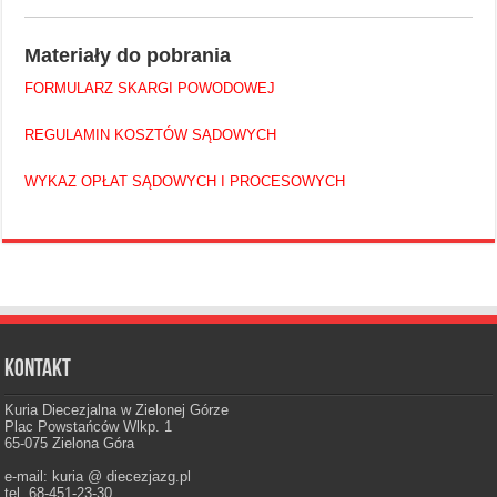
Materiały do pobrania
FORMULARZ SKARGI POWODOWEJ
REGULAMIN KOSZTÓW SĄDOWYCH
WYKAZ OPŁAT SĄDOWYCH I PROCESOWYCH
Kontakt
Kuria Diecezjalna w Zielonej Górze
Plac Powstańców Wlkp. 1
65-075 Zielona Góra
e-mail: kuria @ diecezjazg.pl
tel. 68-451-23-30