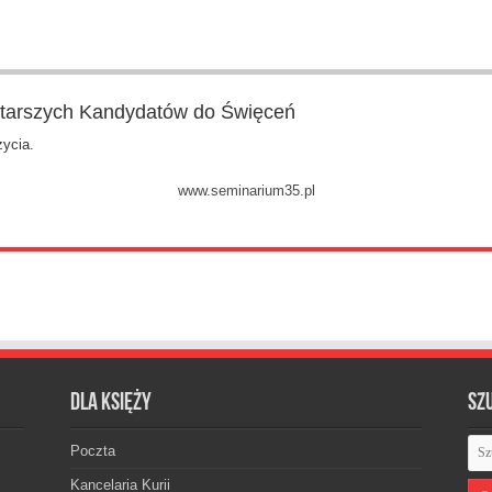
Starszych Kandydatów do Święceń
życia.
www.seminarium35.pl
Dla księży
Sz
Poczta
Kancelaria Kurii