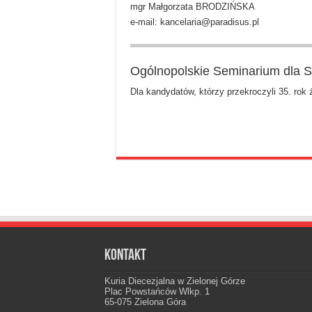
mgr Małgorzata BRODZIŃSKA
e-mail: kancelaria
@paradisus.pl
Ogólnopolskie Seminarium dla 
Dla kandydatów, którzy przekroczyli 35. rok 
Kontakt
Kuria Diecezjalna w Zielonej Górze
Plac Powstańców Wlkp. 1
65-075 Zielona Góra