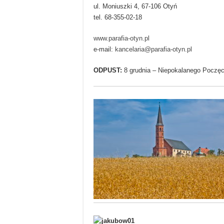
ul. Moniuszki 4, 67-106 Otyń
tel. 68-355-02-18
www.parafia-otyn.pl
e-mail:
kancelaria@parafia-otyn.pl
ODPUST:
8 grudnia – Niepokalanego Poczęci