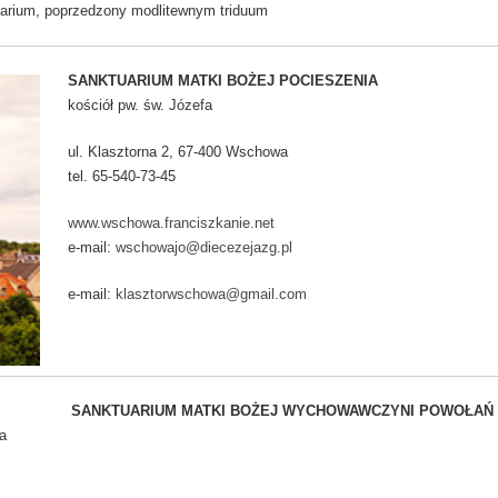
uarium, poprzedzony modlitewnym triduum
SANKTUARIUM MATKI BOŻEJ POCIESZENIA
kościół pw. św. Józefa
ul. Klasztorna 2, 67-400 Wschowa
tel. 65-540-73-45
www.wschowa.franciszkanie.net
e-mail:
wschowajo@diecezejazg.pl
e-mail:
klasztorwschowa@gmail.com
SANKTUARIUM MATKI BOŻEJ WYCHOWAWCZYNI POWOŁAŃ
a