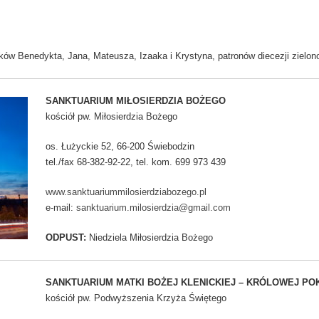
ów Benedykta, Jana, Mateusza, Izaaka i Krystyna, patronów diecezji zielon
SANKTUARIUM MIŁOSIERDZIA BOŻEGO
kościół pw. Miłosierdzia Bożego
os. Łużyckie 52, 66-200 Świebodzin
tel./fax 68-382-92-22, tel. kom. 699 973 439
www.sanktuariummilosierdziabozego.pl
e-mail:
sanktuarium.milosierdzia@gmail.com
ODPUST:
Niedziela Miłosierdzia Bożego
SANKTUARIUM MATKI BOŻEJ KLENICKIEJ – KRÓLOWEJ PO
kościół pw. Podwyższenia Krzyża Świętego