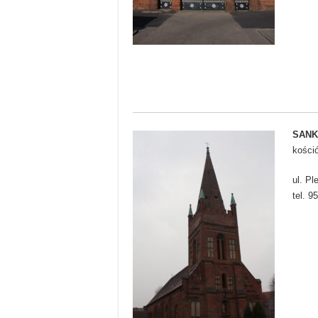
SANK
kośció
ul. P
tel. 9