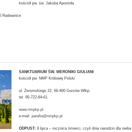
kościół pw. św. Jakuba Apostoła
60 Radwanice
SANKTUARIUM ŚW. WERONIKI GIULIANI
kościół pw. NMP Królowej Polski
ul. Żeromskiego 22, 66-400 Gorzów Wlkp.
tel. 95-722-84-61
www.nmpkp.pl
e-mail:
parafia@nmpkp.pl
ODPUST:
9 lipca – rocznica śmierci, czyli dnia narodzin dla nie