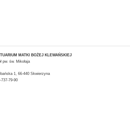
TUARIUM MATKI BOŻEJ KLEWAŃSKIEJ
ł pw. św. Mikołaja
lebańska 1, 66-440 Skwierzyna
5-737-79-90