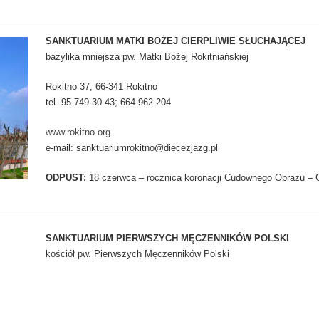
SANKTUARIUM MATKI BOŻEJ CIERPLIWIE SŁUCHAJĄCEJ
bazylika mniejsza pw. Matki Bożej Rokitniańskiej
Rokitno 37, 66-341 Rokitno
tel. 95-749-30-43; 664 962 204
www.rokitno.org
e-mail:
sanktuariumrokitno@diecezjazg.pl
ODPUST:
18 czerwca – rocznica koronacji Cudownego Obrazu – G
SANKTUARIUM PIERWSZYCH MĘCZENNIKÓW POLSKI
kościół pw. Pierwszych Męczenników Polski