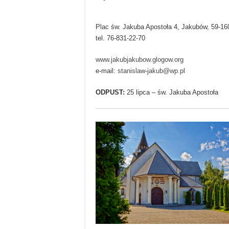
Plac św. Jakuba Apostoła 4, Jakubów, 59-1
tel. 76-831-22-70
www.jakubjakubow.glogow.org
e-mail:
stanislaw-jakub@wp.pl
ODPUST:
25 lipca – św. Jakuba Apostoła