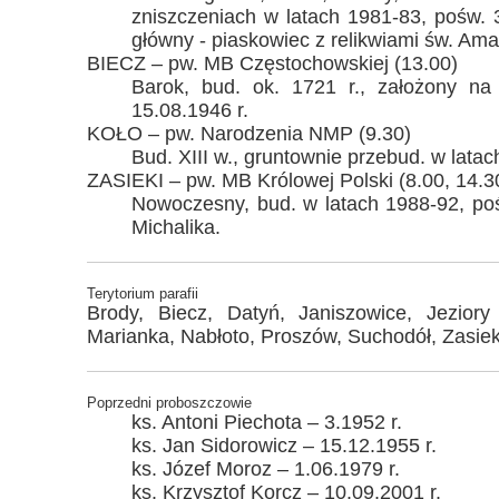
zniszczeniach w latach 1981-83, pośw. 3
główny - piaskowiec z relikwiami św. Amat
BIECZ – pw. MB Częstochowskiej (13.00)
Barok, bud. ok. 1721 r., założony na 
15.08.1946 r.
KOŁO – pw. Narodzenia NMP (9.30)
Bud. XIII w., gruntownie przebud. w lata
ZASIEKI – pw. MB Królowej Polski (8.00, 14.3
Nowoczesny, bud. w latach 1988-92, poś
Michalika.
Terytorium parafii
Brody, Biecz, Datyń, Janiszowice, Jeziory
Marianka, Nabłoto, Proszów, Suchodół, Zasiek
Poprzedni proboszczowie
ks. Antoni Piechota – 3.1952 r.
ks. Jan Sidorowicz – 15.12.1955 r.
ks. Józef Moroz – 1.06.1979 r.
ks. Krzysztof Korcz – 10.09.2001 r.