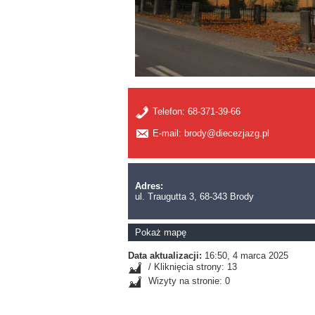
Telefon:
68-371-39-66
E-mail: brody@diecezjazg.pl
Adres:
ul. Traugutta 3, 68-343 Brody
Pokaż mapę
Data aktualizacji:
16:50, 4 marca 2025
/ Kliknięcia strony: 13
Wizyty na stronie: 0