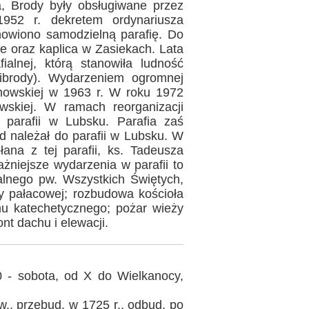
a, Brody były obsługiwane przez
952 r. dekretem ordynariusza
nowiono samodzielną parafię. Do
ole oraz kaplica w Zasiekach. Lata
ialnej, którą stanowiła ludność
nibrody). Wydarzeniem ogromnej
owskiej w 1963 r. W roku 1972
owskiej. W ramach reorganizacji
y parafii w Lubsku. Parafia zaś
tąd należał do parafii w Lubsku. W
ana z tej parafii, ks. Tadeusza
ażniejsze wydarzenia w parafii to
alnego pw. Wszystkich Świętych,
y pałacowej; rozbudowa kościoła
u katechetycznego; pożar wieży
nt dachu i elewacji.
 - sobota, od X do Wielkanocy,
w., przebud. w 1725 r., odbud. po