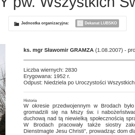
 pw. Wszystkich Św
Jednostka organizacyjna:
Dekanat LUBSKO
ks. mgr Sławomir GRAMZA
(1.08.2007) - pr
Liczba wiernych: 2830
Erygowana: 1952 r.
Odpust: Niedziela po Uroczystości Wszystkic
Historia
W okresie przedwojennym w Brodach było z
gromadzili się na Mszy św. i nabożeństwa
duchową nad tą niewielką społecznością spr
W Brodach pracowały także siostry za
Dienstmagte Jesu Christi”, prowadząc dom dla