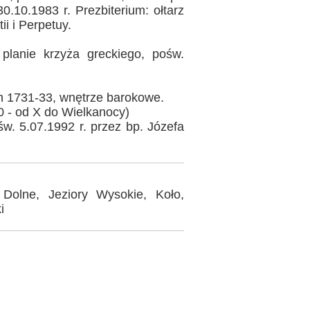
0.10.1983 r. Prezbiterium: ołtarz
ii i Perpetuy.
planie krzyża greckiego, pośw.
ch 1731-33, wnętrze barokowe.
0 - od X do Wielkanocy)
w. 5.07.1992 r. przez bp. Józefa
 Dolne, Jeziory Wysokie, Koło,
i