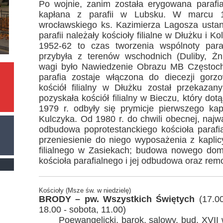
Po wojnie, zanim została erygowana parafi
kapłana z parafii w Lubsku. W marcu 1
wrocławskiego ks. Kazimierza Lagosza usta
parafii należały kościoły filialne w Dłużku i K
1952-62 to czas tworzenia wspólnoty paraf
przybyła z terenów wschodnich (Duliby, Ż
wagi było Nawiedzenie Obrazu MB Częstoch
parafia zostaje włączona do diecezji gorz
kościół filialny w Dłużku został przekazan
pozyskała kościół filialny w Bieczu, który do
1979 r. odbyły się prymicje pierwszego kapł
Kulczyka. Od 1980 r. do chwili obecnej, najw
odbudowa poprotestanckiego kościoła parafi
przeniesienie do niego wyposażenia z kaplic
filialnego w Zasiekach; budowa nowego dom
kościoła parafialnego i jej odbudowa oraz remo
Kościoły (Msze św. w niedzielę)
BRODY – pw. Wszystkich Świętych
(17.00
18.00 - sobota, 11.00)
Poewangelicki, barok, salowy, bud. XVII 