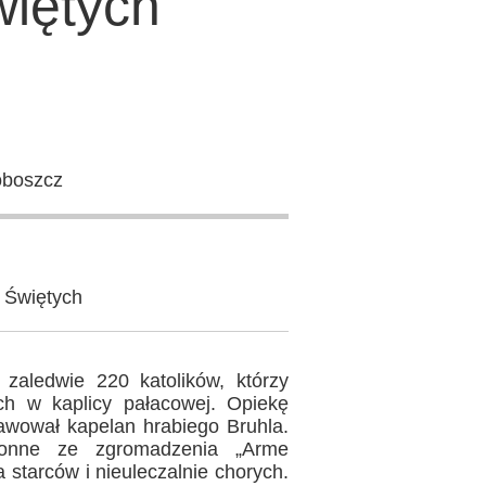
iętych
oboszcz
h Świętych
aledwie 220 katolików, którzy
ch w kaplicy pałacowej. Opiekę
awował kapelan hrabiego Bruhla.
konne ze zgromadzenia „Arme
 starców i nieuleczalnie chorych.