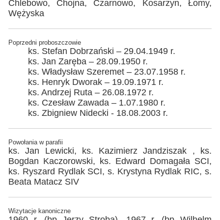
Chlebowo, Chojna, Czarnowo, Kosarzyn, Łomy,
Wężyska
Poprzedni proboszczowie
ks. Stefan Dobrzański – 29.04.1949 r.
ks. Jan Zaręba – 28.09.1950 r.
ks. Władysław Szeremet – 23.07.1958 r.
ks. Henryk Dworak – 19.09.1971 r.
ks. Andrzej Ruta – 26.08.1972 r.
ks. Czesław Zawada – 1.07.1980 r.
ks. Zbigniew Nidecki - 18.08.2003 r.
Powołania w parafii
ks. Jan Lewicki, ks. Kazimierz Jandziszak , ks.
Bogdan Kaczorowski, ks. Edward Domagała SCI,
ks. Ryszard Rydlak SCI, s. Krystyna Rydlak RIC, s.
Beata Matacz SIV
Wizytacje kanoniczne
1960 r. (bp Jerzy Stroba), 1967 r. (bp Wilhelm