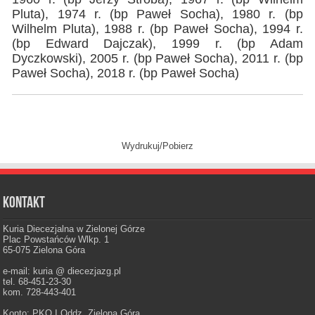
Pluta), 1974 r. (bp Paweł Socha), 1980 r. (bp
Wilhelm Pluta), 1988 r. (bp Paweł Socha), 1994 r.
(bp Edward Dajczak), 1999 r. (bp Adam
Dyczkowski), 2005 r. (bp Paweł Socha), 2011 r. (bp
Paweł Socha), 2018 r. (bp Paweł Socha)
Wydrukuj/Pobierz
Kontakt
Kuria Diecezjalna w Zielonej Górze
Plac Powstańców Wlkp. 1
65-075 Zielona Góra
e-mail: kuria @ diecezjazg.pl
tel. 68-451-23-30
kom. 728-443-401
Konto: PKO I Oddz. Zielona Góra