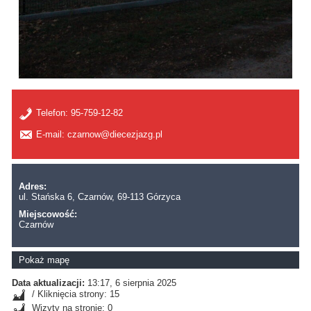
Telefon:
95-759-12-82
E-mail: czarnow@diecezjazg.pl
Adres:
ul. Stańska 6, Czarnów, 69-113 Górzyca
Miejscowość:
Czarnów
Pokaż mapę
Data aktualizacji:
13:17, 6 sierpnia 2025
/ Kliknięcia strony: 15
Wizyty na stronie: 0