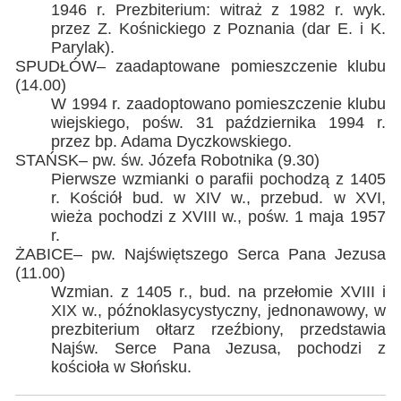
1946 r. Prezbiterium: witraż z 1982 r. wyk.
przez Z. Kośnickiego z Poznania (dar E. i K.
Parylak).
SPUDŁÓW– zaadaptowane pomieszczenie klubu
(14.00)
W 1994 r. zaadoptowano pomieszczenie klubu
wiejskiego, pośw. 31 października 1994 r.
przez bp. Adama Dyczkowskiego.
STAŃSK– pw. św. Józefa Robotnika (9.30)
Pierwsze wzmianki o parafii pochodzą z 1405
r. Kościół bud. w XIV w., przebud. w XVI,
wieża pochodzi z XVIII w., pośw. 1 maja 1957
r.
ŻABICE– pw. Najświętszego Serca Pana Jezusa
(11.00)
Wzmian. z 1405 r., bud. na przełomie XVIII i
XIX w., późnoklasycystyczny, jednonawowy, w
prezbiterium ołtarz rzeźbiony, przedstawia
Najśw. Serce Pana Jezusa, pochodzi z
kościoła w Słońsku.