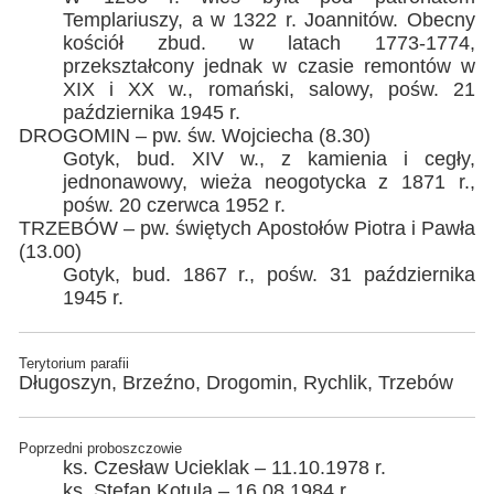
Templariuszy, a w 1322 r. Joannitów. Obecny
kościół zbud. w latach 1773-1774,
przekształcony jednak w czasie remontów w
XIX i XX w., romański, salowy, pośw. 21
października 1945 r.
DROGOMIN – pw. św. Wojciecha (8.30)
Gotyk, bud. XIV w., z kamienia i cegły,
jednonawowy, wieża neogotycka z 1871 r.,
pośw. 20 czerwca 1952 r.
TRZEBÓW – pw. świętych Apostołów Piotra i Pawła
(13.00)
Gotyk, bud. 1867 r., pośw. 31 października
1945 r.
Terytorium parafii
Długoszyn, Brzeźno, Drogomin, Rychlik, Trzebów
Poprzedni proboszczowie
ks. Czesław Ucieklak – 11.10.1978 r.
ks. Stefan Kotula – 16.08.1984 r.