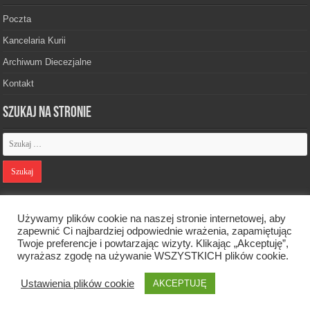
Poczta
Kancelaria Kurii
Archiwum Diecezjalne
Kontakt
Szukaj na stronie
Polityka prywatności
Używamy plików cookie na naszej stronie internetowej, aby
zapewnić Ci najbardziej odpowiednie wrażenia, zapamiętując
Twoje preferencje i powtarzając wizyty. Klikając „Akceptuję”,
Designed by
Webdawid
wyrażasz zgodę na używanie WSZYSTKICH plików cookie.
Ustawienia plików cookie
AKCEPTUJĘ
Oficjalna strona Diecezji Zielonogórsko-Gorzowskiej. © 2026. Wszelkie
prawa zastrzeżone.