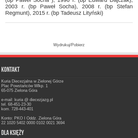
(bp Paweł Socha ), 1996 r. (bp Edward Dajczak),
2003 r. (bp Paweł Socha), 2008 r. (bp Stefan
Regmunt), 2015 r. (bp Tadeusz Lityński)
Wydrukuj/Pobierz
Kontakt
Kuria Diecezjalna w Zielonej Górze
Plac Powstańców Wlkp. 1
65-075 Zielona Góra
e-mail: kuria @ diecezjazg.pl
tel. 68-451-23-30
kom. 728-443-401
Konto: PKO I Oddz. Zielona Góra
22 1020 5402 0000 0102 0021 3694
Dla księży