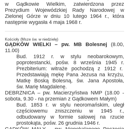
w Gądkowie Wielkim, zatwierdzona przez
Prezydium Wojewódzkiej Rady Narodowej w
Zielonej Górze w dniu 10 lutego 1964 r., która
następnie wygasła 4 maja 1968 r.
Kościoły (Msze św. w niedzielę)
GĄDKÓW WIELKI – pw. MB Bolesnej
(8.00,
11.00)
Bud. 1912 r. w stylu neobarokowym,
poprotestancki, pośw. 8 września 1945 r.
Prezbiterium: witraże pochodzą z 1912 r.
Przedstawiają mękę Pana Jezusa na krzyżu,
Matkę Boską Bolesną, św. Jana Apostoła,
św. Marię Magdalenę.
DEBRZNICA – pw. Macierzyństwa NMP (18.00 -
sobota, 9.30 - na przemian z Gądkowem Małym)
Bud. 1853 r. w stylu neoromańskim, uległ
częściowemu zniszczeniu w 1945 r.,
odbudowany w formie salowej na rzucie
prostokąta, pośw. 26 grudnia 1946 r.