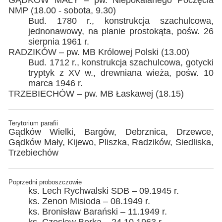
GĄDKÓW MAŁY – pw. Niepokalanego Poczęcia
NMP (18.00 - sobota, 9.30)
Bud. 1780 r., konstrukcja szachulcowa,
jednonawowy, na planie prostokąta, pośw. 26
sierpnia 1961 r.
RADZIKÓW – pw. MB Królowej Polski (13.00)
Bud. 1712 r., konstrukcja szachulcowa, gotycki
tryptyk z XV w., drewniana wieża, pośw. 10
marca 1946 r.
TRZEBIECHÓW – pw. MB Łaskawej (18.15)
Terytorium parafii
Gądków Wielki, Bargów, Debrznica, Drzewce,
Gądków Mały, Kijewo, Pliszka, Radzików, Siedliska,
Trzebiechów
Poprzedni proboszczowie
ks. Lech Rychwalski SDB – 09.1945 r.
ks. Zenon Misioda – 08.1949 r.
ks. Bronisław Barański – 11.1949 r.