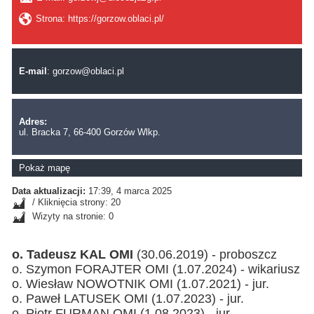
Strona: https://gorzow.oblaci.pl/
E-mail
:
gorzow@oblaci.pl
Adres:
ul. Bracka 7, 66-400 Gorzów Wlkp.
Pokaż mapę
Data aktualizacji:
17:39, 4 marca 2025
/ Kliknięcia strony: 20
Wizyty na stronie: 0
o. Tadeusz KAL OMI
(30.06.2019) - proboszcz
o. Szymon FORAJTER OMI (1.07.2024) - wikariusz
o. Wiesław NOWOTNIK OMI (1.07.2021) - jur.
o. Paweł LATUSEK OMI (1.07.2023) - jur.
o. Piotr FURMAN OMI (1.08.2023) - jur.