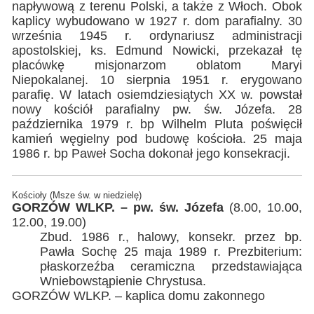
napływową z terenu Polski, a także z Włoch. Obok
kaplicy wybudowano w 1927 r. dom parafialny. 30
września 1945 r. ordynariusz administracji
apostolskiej, ks. Edmund Nowicki, przekazał tę
placówkę misjonarzom oblatom Maryi
Niepokalanej. 10 sierpnia 1951 r. erygowano
parafię. W latach osiemdziesiątych XX w. powstał
nowy kościół parafialny pw. św. Józefa. 28
października 1979 r. bp Wilhelm Pluta poświęcił
kamień węgielny pod budowę kościoła. 25 maja
1986 r. bp Paweł Socha dokonał jego konsekracji.
Kościoły (Msze św. w niedzielę)
GORZÓW WLKP. – pw. św. Józefa
(8.00, 10.00,
12.00, 19.00)
Zbud. 1986 r., halowy, konsekr. przez bp.
Pawła Sochę 25 maja 1989 r. Prezbiterium:
płaskorzeźba ceramiczna przedstawiająca
Wniebowstąpienie Chrystusa.
GORZÓW WLKP. – kaplica domu zakonnego