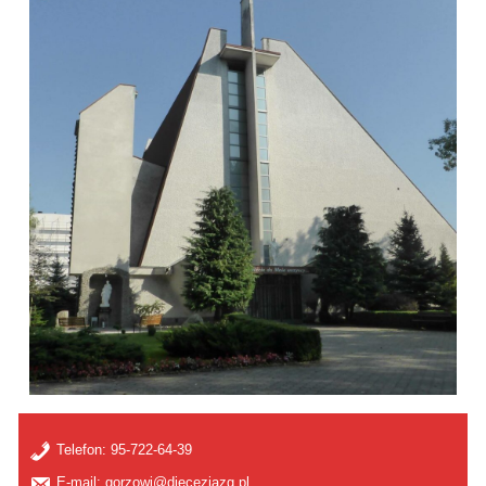
Telefon:
95-722-64-39
E-mail: gorzowj@diecezjazg.pl