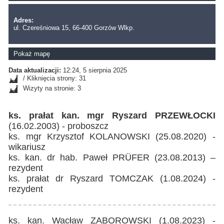
Adres:
ul. Czereśniowa 15, 66-400 Gorzów Wlkp.
Pokaż mapę
Data aktualizacji:
12:24, 5 sierpnia 2025
/ Kliknięcia strony: 31
Wizyty na stronie: 3
ks. prałat kan. mgr Ryszard PRZEWŁOCKI
(16.02.2003) - proboszcz
ks. mgr Krzysztof KOLANOWSKI (25.08.2020) -
wikariusz
ks. kan. dr hab. Paweł PRÜFER (23.08.2013) –
rezydent
ks. prałat dr Ryszard TOMCZAK (1.08.2024) -
rezydent
ks. kan. Wacław ZABOROWSKI (1.08.2023) -