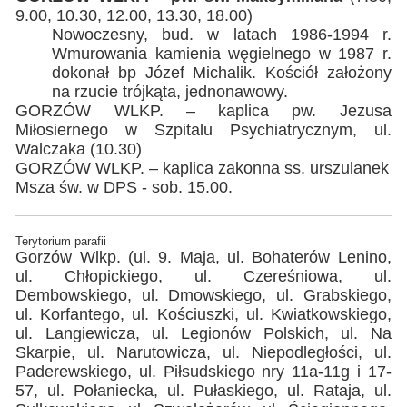
9.00, 10.30, 12.00, 13.30, 18.00)
Nowoczesny, bud. w latach 1986-1994 r.
Wmurowania kamienia węgielnego w 1987 r.
dokonał bp Józef Michalik. Kościół założony
na rzucie trójkąta, jednonawowy.
GORZÓW WLKP. – kaplica pw. Jezusa
Miłosiernego w Szpitalu Psychiatrycznym, ul.
Walczaka (10.30)
GORZÓW WLKP. – kaplica zakonna ss. urszulanek
Msza św. w DPS - sob. 15.00.
Terytorium parafii
Gorzów Wlkp. (ul. 9. Maja, ul. Bohaterów Lenino,
ul. Chłopickiego, ul. Czereśniowa, ul.
Dembowskiego, ul. Dmowskiego, ul. Grabskiego,
ul. Korfantego, ul. Kościuszki, ul. Kwiatkowskiego,
ul. Langiewicza, ul. Legionów Polskich, ul. Na
Skarpie, ul. Narutowicza, ul. Niepodległości, ul.
Paderewskiego, ul. Piłsudskiego nry 11a-11g i 17-
57, ul. Połaniecka, ul. Pułaskiego, ul. Rataja, ul.