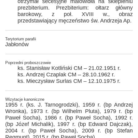
otrzymał secesyjne malowidła na sklepieniu
prezbiterium. Prezbiterium: ołtarz główny
barokowy, z poł. XVIII w., obraz
przedstawiający męczeństwo św. Andrzeja Ap.
Terytorium parafii
Jabłonów
Poprzedni proboszczowie
ks. Stanisław Kotliński CM – 21.02.1951 r.
ks. Andrzej Czaplak CM – 28.10.1962 r.
ks. Mieczysław Surlas CM – 12.10.1975 r.
Wizytacje kanoniczne
1955 r. (ks. J. Tarnogrodzki), 1959 r. (bp Andrzej
Wronka), 1973 r. (bp Wilhelm Pluta), 1979 r. (bp
Paweł Socha), 1986 r. (bp Paweł Socha), 1992 r.
(bp Józef Michalik), 1997 r. (bp Edward Dajczak),
2004 r. (bp Paweł Socha), 2009 r. (bp Stefan
Regmunt), 2015 r. (bp Paweł Socha)