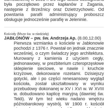
była początkowo przez kapłanów z Żagania,
następnie z Brzeźnicy oraz Dzietrzychowic. Od
powstania parafii administrujący proboszcz
obsługuje jednocześnie parafię w Jeleninie.
Kościoły (Msze św. w niedzielę)
JABŁONÓW – pw. św. Andrzeja Ap.
(8.00,12.00)
Pierwsza wzmianka o kościele w Jabłonowie
pochodzi z 1376 r. Powstał on jednak znacznie
wcześniej, o czym świadczy jego architektura.
Murowany z kamienia z użyciem cegły,
jednonawowy, w prezbiterium czteroprzęsłowe
sklepienie sieciowe, w nawie i kruchcie
krzyżowe, dekorowane rozetami. Dzisiejszy
gotycki, ale i po części renesansowy wygląd
kościoła, został ukształtowany w wyniku
przebudowy dokonanej w XV i XVI w. W XVIII
w. dobudowano kaplicę maryjną (dawniej św.
Tekli). W tym też wieku nadano wnętrzu
późnobarokowy wystrój. W 1900 r. kościół