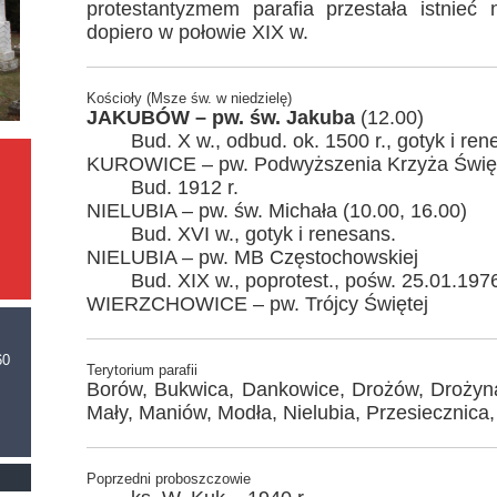
protestantyzmem parafia przestała istnieć n
dopiero w połowie XIX w.
Kościoły (Msze św. w niedzielę)
JAKUBÓW – pw. św. Jakuba
(12.00)
Bud. X w., odbud. ok. 1500 r., gotyk i ren
KUROWICE – pw. Podwyższenia Krzyża Święt
Bud. 1912 r.
NIELUBIA – pw. św. Michała (10.00, 16.00)
Bud. XVI w., gotyk i renesans.
NIELUBIA – pw. MB Częstochowskiej
Bud. XIX w., poprotest., pośw. 25.01.1976
WIERZCHOWICE – pw. Trójcy Świętej
60
Terytorium parafii
Borów, Bukwica, Dankowice, Drożów, Drożyn
Mały, Maniów, Modła, Nielubia, Przesiecznica
Poprzedni proboszczowie