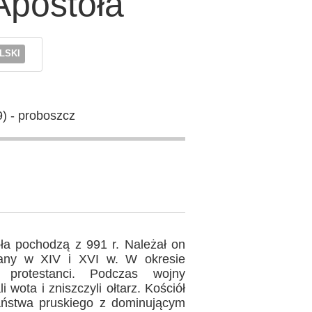
postoła
LSKI
) - proboszcz
ioła pochodzą z 991 r. Należał on
wany w XIV i XVI w. W okresie
 protestanci. Podczas wojny
 wota i zniszczyli ołtarz. Kościół
ństwa pruskiego z dominującym