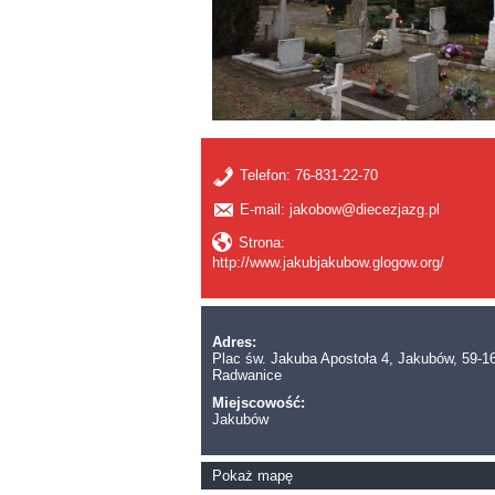
Telefon:
76-831-22-70
E-mail: jakobow@diecezjazg.pl
Strona:
http://www.jakubjakubow.glogow.org/
Adres:
Plac św. Jakuba Apostoła 4, Jakubów, 59-1
Radwanice
Miejscowość:
Jakubów
Pokaż mapę