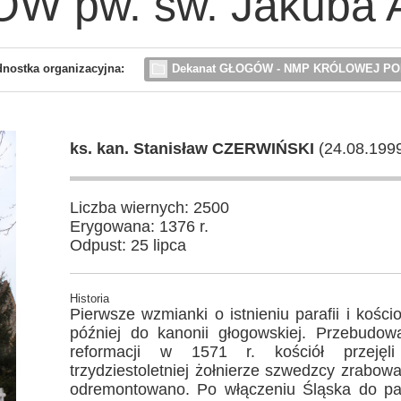
W pw. św. Jakuba A
dnostka organizacyjna:
Dekanat GŁOGÓW - NMP KRÓLOWEJ PO
ks. kan. Stanisław CZERWIŃSKI
(24.08.1999
Liczba wiernych: 2500
Erygowana: 1376 r.
Odpust: 25 lipca
Historia
Pierwsze wzmianki o istnieniu parafii i kośc
później do kanonii głogowskiej. Przebudo
reformacji w 1571 r. kościół przejęli
trzydziestoletniej żołnierze szwedzcy zrabowali
odremontowano. Po włączeniu Śląska do pa