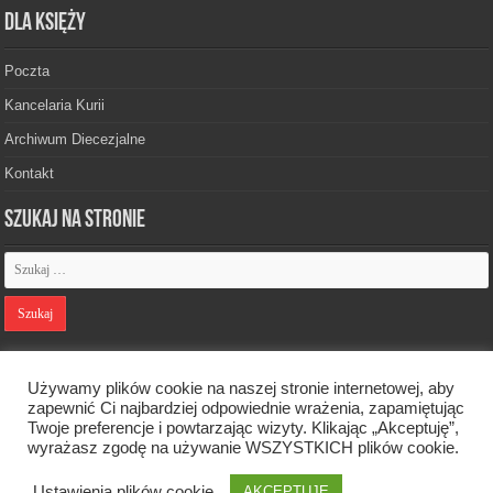
Dla księży
Poczta
Kancelaria Kurii
Archiwum Diecezjalne
Kontakt
Szukaj na stronie
Polityka prywatności
Używamy plików cookie na naszej stronie internetowej, aby
zapewnić Ci najbardziej odpowiednie wrażenia, zapamiętując
Twoje preferencje i powtarzając wizyty. Klikając „Akceptuję”,
Designed by
Webdawid
wyrażasz zgodę na używanie WSZYSTKICH plików cookie.
Ustawienia plików cookie
AKCEPTUJĘ
Oficjalna strona Diecezji Zielonogórsko-Gorzowskiej. © 2026. Wszelkie