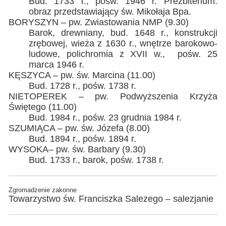
Bud. 1733 r., pośw. 1946 r. Prezbiterium:
obraz przedstawiający św. Mikołaja Bpa.
BORYSZYN – pw. Zwiastowania NMP (9.30)
Barok, drewniany, bud. 1648 r., konstrukcji
zrębowej, wieża z 1630 r., wnętrze barokowo-
ludowe, polichromia z XVII w., pośw. 25
marca 1946 r.
KĘSZYCA – pw. św. Marcina (11.00)
Bud. 1728 r., pośw. 1738 r.
NIETOPEREK – pw. Podwyższenia Krzyża
Świętego (11.00)
Bud. 1984 r., pośw. 23 grudnia 1984 r.
SZUMIĄCA – pw. św. Józefa (8.00)
Bud. 1894 r., pośw. 1894 r.
WYSOKA– pw. św. Barbary (9.30)
Bud. 1733 r., barok, pośw. 1738 r.
Zgromadzenie zakonne
Towarzystwo św. Franciszka Salezego – salezjanie