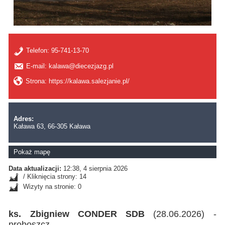
Telefon:
95-741-13-70
E-mail: kalawa@diecezjazg.pl
Strona: https://kalawa.salezjanie.pl/
Adres:
Kaława 63, 66-305 Kaława
Pokaż mapę
Data aktualizacji:
12:38, 4 sierpnia 2026
/ Kliknięcia strony: 14
Wizyty na stronie: 0
ks. Zbigniew CONDER SDB
(28.06.2026) -
proboszcz