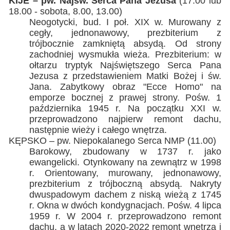
KIJE – pw. Najśw. Serca Pana Jezusa
(17.00 lub
18.00 - sobota, 8.00, 13.00)
Neogotycki, bud. I poł. XIX w. Murowany z
cegły, jednonawowy, prezbiterium z
trójbocznie zamkniętą absydą. Od strony
zachodniej wysmukła wieża. Prezbiterium: w
ołtarzu tryptyk Najświętszego Serca Pana
Jezusa z przedstawieniem Matki Bożej i św.
Jana. Zabytkowy obraz "Ecce Homo" na
emporze bocznej z prawej strony. Pośw. 1
października 1945 r. Na początku XXI w.
przeprowadzono najpierw remont dachu,
następnie wieży i całego wnętrza.
KĘPSKO – pw. Niepokalanego Serca NMP (11.00)
Barokowy, zbudowany w 1737 r. jako
ewangelicki. Otynkowany na zewnątrz w 1998
r. Orientowany, murowany, jednonawowy,
prezbiterium z trójboczną absydą. Nakryty
dwuspadowym dachem z niską wieżą z 1745
r. Okna w dwóch kondygnacjach. Pośw. 4 lipca
1959 r. W 2004 r. przeprowadzono remont
dachu, a w latach 2020-2022 remont wnętrza i