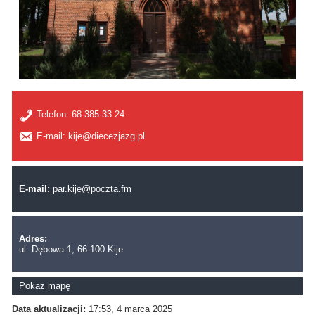
Telefon:
68-385-33-24
E-mail: kije@diecezjazg.pl
E-mail
:
par.kije@poczta.fm
Adres:
ul. Dębowa 1, 66-100 Kije
Pokaż mapę
Data aktualizacji:
17:53, 4 marca 2025