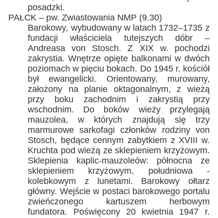
posadzki.
PAŁCK – pw. Zwiastowania NMP (9.30)
Barokowy, wybudowany w latach 1732–1735 z
fundacji właściciela tutejszych dóbr –
Andreasa von Stosch. Z XIX w. pochodzi
zakrystia. Wnętrze opięte balkonami w dwóch
poziomach w pięciu bokach. Do 1945 r. kościół
był ewangelicki. Orientowany, murowany,
założony na planie oktagonalnym, z wieżą
przy boku zachodnim i zakrystią przy
wschodnim. Do boków wieży przylegają
mauzolea, w których znajdują się trzy
marmurowe sarkofagi członków rodziny von
Stosch, będące cennym zabytkiem z XVIII w.
Kruchta pod wieżą ze sklepieniem krzyżowym.
Sklepienia kaplic-mauzoleów: północna ze
sklepieniem krzyżowym, południowa -
kolebkowym z lunetami. Barokowy ołtarz
główny. Wejście w postaci barokowego portalu
zwieńczonego kartuszem herbowym
fundatora. Poświęcony 20 kwietnia 1947 r.