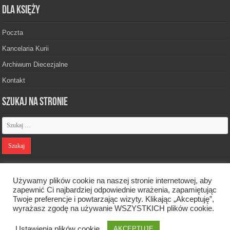
Dla księży
Poczta
Kancelaria Kurii
Archiwum Diecezjalne
Kontakt
Szukaj na stronie
Polityka prywatności
Używamy plików cookie na naszej stronie internetowej, aby
zapewnić Ci najbardziej odpowiednie wrażenia, zapamiętując
Twoje preferencje i powtarzając wizyty. Klikając „Akceptuję”,
Designed by
Webdawid
wyrażasz zgodę na używanie WSZYSTKICH plików cookie.
Ustawienia plików cookie
Oficjalna strona Diecezji Zielonogórsko-Gorzowskiej. © 2026. Wszelkie
AKCEPTUJĘ