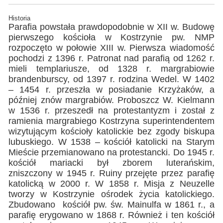
Historia
Parafia powstała prawdopodobnie w XII w. Budowę
pierwszego kościoła w Kostrzynie pw. NMP
rozpoczęto w połowie XIII w. Pierwsza wiadomość
pochodzi z 1396 r. Patronat nad parafią od 1262 r.
mieli templariusze, od 1328 r. margrabiowie
brandenburscy, od 1397 r. rodzina Wedel. W 1402
– 1454 r. przeszła w posiadanie Krzyżaków, a
później znów margrabiów. Proboszcz W. Kielmann
w 1536 r. przeszedł na protestantyzm i został z
ramienia margrabiego Kostrzyna superintendentem
wizytującym kościoły katolickie bez zgody biskupa
lubuskiego. W 1538 – kościół katolicki na Starym
Mieście przemianowano na protestancki. Do 1945 r.
kościół mariacki był zborem luterańskim,
zniszczony w 1945 r. Ruiny przejęte przez parafię
katolicką w 2000 r. W 1858 r. Misja z Neuzelle
tworzy w Kostrzynie ośrodek życia katolickiego.
Zbudowano kościół pw. św. Mainulfa w 1861 r., a
parafię erygowano w 1868 r. Również i ten kościół