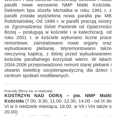
parafii nowe wezwanie NMP Matki Kościoła.
Dekretem bpa Józefa Michalika w roku 1991 r. z
parafii została wydzielona nowa parafia pw. MB
Rokitniańskiej. Od 1999 r. w parafii pracują siostry
ze Zgromadzenia Sióstr Pasterek od Opatrzności
Bożej – posługują w kościele i w katechizacji. od
roku 2001 r. w kościele wykonano liczne prace
remontowe, zainstalowano nowe organy oraz
wybudowano plebanię. Wyremontowano także
nieczynną kaplicę, z której przed wybudowaniem
kościoła parafialnego korzystali wierni. W latach
2004-2006 przeprowadzono remont starej plebanii i
otwarto świetlicę socjoterapeutyczną dla dzieci i
centrum spotkań modlitewnych.
Kościoły (Msze św. w niedzielę)
KOSTRZYN NAD ODRĄ – pw. NMP Matki
Kościoła
(7.00, 9.30, 11.00, 12.30, 14.00 - od IX do
VI w II niedziele miesiąca, 18.00, w VII i VIII także o
20.00)