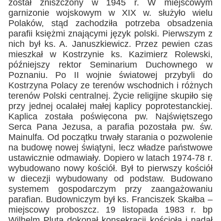
został zniszczony w 1945 r. W miejscowym
garnizonie wojskowym w XIX w. służyło wielu
Polaków, stąd zachodziła potrzeba obsadzenia
parafii księżmi znającymi język polski. Pierwszym z
nich był ks. A. Januszkiewicz. Przez pewien czas
mieszkał w Kostrzynie ks. Kazimierz Rolewski,
późniejszy rektor Seminarium Duchownego w
Poznaniu. Po II wojnie światowej przybyli do
Kostrzyna Polacy ze terenów wschodnich i różnych
terenów Polski centralnej. Życie religijne skupiło się
przy jednej ocalałej małej kaplicy poprotestanckiej.
Kaplica została poświęcona pw. Najświętszego
Serca Pana Jezusa, a parafia pozostała pw. św.
Mainulfa. Od początku trwały starania o pozwolenie
na budowę nowej świątyni, lecz władze państwowe
ustawicznie odmawiały. Dopiero w latach 1974-78 r.
wybudowano nowy kościół. Był to pierwszy kościół
w diecezji wybudowany od podstaw. Budowano
systemem gospodarczym przy zaangażowaniu
parafian. Budowniczym był ks. Franciszek Skałba –
miejscowy proboszcz. 19 listopada 1983 r. bp
Wilhelm Pluta dokonał konsekracji kościoła i nadał