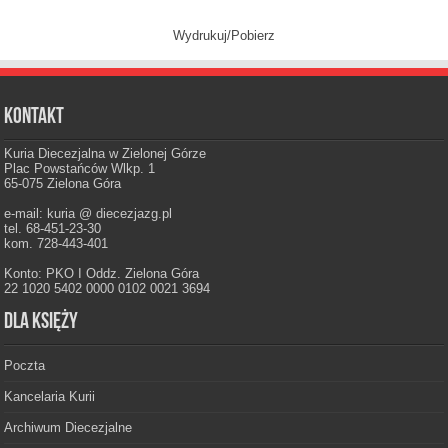
Wydrukuj/Pobierz
Kontakt
Kuria Diecezjalna w Zielonej Górze
Plac Powstańców Wlkp. 1
65-075 Zielona Góra
e-mail: kuria @ diecezjazg.pl
tel. 68-451-23-30
kom. 728-443-401
Konto: PKO I Oddz. Zielona Góra
22 1020 5402 0000 0102 0021 3694
Dla księży
Poczta
Kancelaria Kurii
Archiwum Diecezjalne