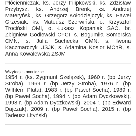
Płócienniczak, ks. Jerzy Filipkowski, ks. Zdzisław
Przybysz, ks. Andrzej Brenk, ks. Andrzej
Materyński, ks. Grzegorz Kołodziejczyk, ks. Paweł
Grzesiak, ks. Mateusz Szerwiński, o. Krzysztof
Trociński OMI, o. Łukasz Kopaniak SAC, br.
Zbigniew Godlewski CFCI, s. Bogumiła Somerska
CMN, s. Julia Suchecka CMN, s. Iwona
Kaczmarczyk USJK, s. Adamina Kosior MChR, s.
Anna Kowalewska ZSJM
Wizytacje kanoniczne
1954 r. (ks. Zygmunt Szelążek), 1960 r. (bp Jerzy
Stroba), 1969 r. (bp Jerzy Stroba), 1976 r. (bp
Wilhlem Pluta), 1983 r. (bp Paweł Socha), 1989 r.
(bp Paweł Socha), 1994 r. (bp Adam Dyczkowski),
1998 r. (bp Adam Dyczkowski), 2004 r. (bp Edward
Dajczak), 2009 r. (bp Paweł Socha), 2015 r. (bp
Tadeusz Lityński)