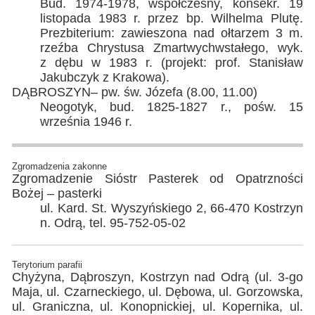
Bud. 1974-1978, współczesny, konsekr. 19
listopada 1983 r. przez bp. Wilhelma Plutę.
Prezbiterium: zawieszona nad ołtarzem 3 m.
rzeźba Chrystusa Zmartwychwstałego, wyk.
z dębu w 1983 r. (projekt: prof. Stanisław
Jakubczyk z Krakowa).
DĄBROSZYN– pw. św. Józefa (8.00, 11.00)
Neogotyk, bud. 1825-1827 r., pośw. 15
września 1946 r.
Zgromadzenia zakonne
Zgromadzenie Sióstr Pasterek od Opatrzności
Bożej – pasterki
ul. Kard. St. Wyszyńskiego 2, 66-470 Kostrzyn
n. Odrą, tel. 95-752-05-02
Terytorium parafii
Chyżyna, Dąbroszyn, Kostrzyn nad Odrą (ul. 3-go
Maja, ul. Czarneckiego, ul. Dębowa, ul. Gorzowska,
ul. Graniczna, ul. Konopnickiej, ul. Kopernika, ul.