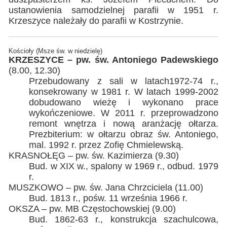
ustanowienia samodzielnej parafii w 1951 r.
Krzeszyce należały do parafii w Kostrzynie.
Kościoły (Msze św. w niedzielę)
KRZESZYCE – pw. św. Antoniego Padewskiego
(8.00, 12.30)
Przebudowany z sali w latach1972-74 r.,
konsekrowany w 1981 r. W latach 1999-2002
dobudowano wieżę i wykonano prace
wykończeniowe. W 2011 r. przeprowadzono
remont wnętrza i nową aranżację ołtarza.
Prezbiterium: w ołtarzu obraz św. Antoniego,
mal. 1992 r. przez Zofię Chmielewską.
KRASNOŁĘG – pw. św. Kazimierza (9.30)
Bud. w XIX w., spalony w 1969 r., odbud. 1979
r.
MUSZKOWO – pw. św. Jana Chrzciciela (11.00)
Bud. 1813 r., pośw. 11 września 1966 r.
OKSZA – pw. MB Częstochowskiej (9.00)
Bud. 1862-63 r., konstrukcja szachulcowa,