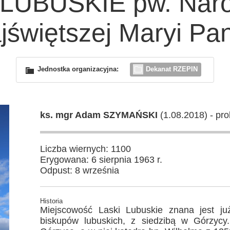
 LUBUSKIE pw. Naro
jświętszej Maryi Pa
Jednostka organizacyjna:
Dekanat RZEPIN
ks. mgr Adam SZYMAŃSKI
(1.08.2018) - pr
Liczba wiernych: 1100
Erygowana: 6 sierpnia 1963 r.
Odpust: 8 września
Historia
Miejscowość Laski Lubuskie znana jest ju
biskupów lubuskich, z siedzibą w Górzycy.