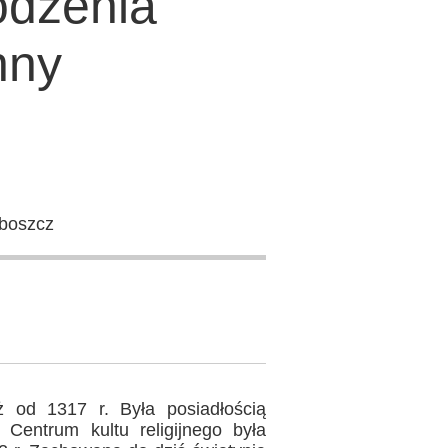
dzenia
nny
oboszcz
ż od 1317 r. Była posiadłością
 Centrum kultu religijnego była