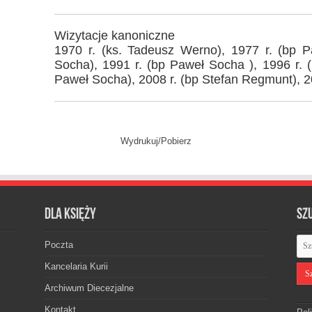
Wizytacje kanoniczne
1970 r. (ks. Tadeusz Werno), 1977 r. (bp 
Socha), 1991 r. (bp Paweł Socha ), 1996 r. 
Paweł Socha), 2008 r. (bp Stefan Regmunt), 20
Wydrukuj/Pobierz
Dla księży
Sz
Poczta
Kancelaria Kurii
Archiwum Diecezjalne
Kontakt