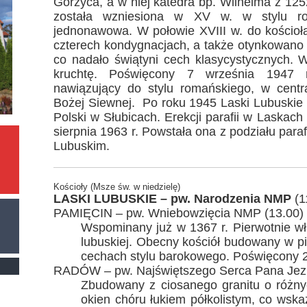
Górzyca, a w niej katedra bp. Wilhelma z 125
została wzniesiona w XV w. w stylu ro
jednonawowa. W połowie XVIII w. do kości
czterech kondygnacjach, a także otynkowano 
co nadało świątyni cech klasycystycznych. 
kruchtę. Poświęcony 7 września 1947 r
nawiązujący do stylu romańskiego, w centra
Bożej Siewnej. Po roku 1945 Laski Lubuskie 
Polski w Słubicach. Erekcji parafii w Laskac
sierpnia 1963 r. Powstała ona z podziału paraf
Lubuskim.
Kościoły (Msze św. w niedzielę)
LASKI LUBUSKIE – pw. Narodzenia NMP
(1
PAMIĘCIN – pw. Wniebowzięcia NMP (13.00)
Wspominany już w 1367 r. Pierwotnie wła
lubuskiej. Obecny kościół budowany w pi
cechach stylu barokowego. Poświęcony 2
RADÓW – pw. Najświętszego Serca Pana Jezu
Zbudowany z ciosanego granitu o różny
okien chóru łukiem półkolistym, co wska