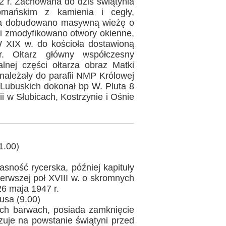
2 r. Zachowana do dziś świątynia
mańskim z kamienia i cegły,
oła dobudowano masywną wieżę o
i zmodyfikowano otwory okienne,
W XIX w. do kościoła dostawioną
. Ołtarz główny współczesny
lnej części ołtarza obraz Matki
należały do parafii NMP Królowej
h Lubuskich dokonał bp W. Pluta 8
ii w Słubicach, Kostrzynie i Ośnie
1.00)
sność rycerska, później kapituły
erwszej poł XVIII w. o skromnych
6 maja 1947 r.
sa (9.00)
ch barwach, posiada zamknięcie
zuje na powstanie świątyni przed