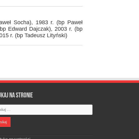
Paweł Socha), 1983 r. (bp Paweł
(bp Edward Dajczak), 2003 r. (bp
15 r. (bp Tadeusz Lityński)
ukaj na stronie