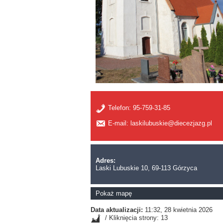
Telefon:
95-759-31-85
E-mail: laskilubuskie@diecezjazg.pl
Adres:
Laski Lubuskie 10, 69-113 Górzyca
Pokaż mapę
Data aktualizacji:
11:32, 28 kwietnia 2026
/ Kliknięcia strony: 13