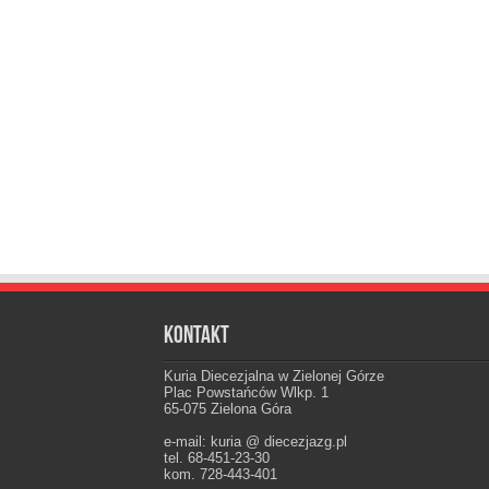
Kontakt
Kuria Diecezjalna w Zielonej Górze
Plac Powstańców Wlkp. 1
65-075 Zielona Góra
e-mail: kuria @ diecezjazg.pl
tel. 68-451-23-30
kom. 728-443-401