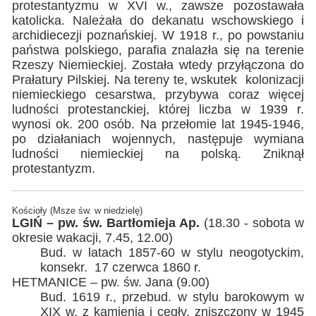
protestantyzmu w XVI w., zawsze pozostawała
katolicka. Należała do dekanatu wschowskiego i
archidiecezji poznańskiej. W 1918 r., po powstaniu
państwa polskiego, parafia znalazła się na terenie
Rzeszy Niemieckiej. Została wtedy przyłączona do
Prałatury Pilskiej. Na tereny te, wskutek kolonizacji
niemieckiego cesarstwa, przybywa coraz więcej
ludności protestanckiej, której liczba w 1939 r.
wynosi ok. 200 osób. Na przełomie lat 1945-1946,
po działaniach wojennych, następuje wymiana
ludności niemieckiej na polską. Zniknął
protestantyzm.
Kościoły (Msze św. w niedzielę)
LGIŃ – pw. św. Bartłomieja Ap.
(18.30 - sobota w
okresie wakacji, 7.45, 12.00)
Bud. w latach 1857-60 w stylu neogotyckim,
konsekr. 17 czerwca 1860 r.
HETMANICE – pw. św. Jana (9.00)
Bud. 1619 r., przebud. w stylu barokowym w
XIX w. z kamienia i cegły, zniszczony w 1945