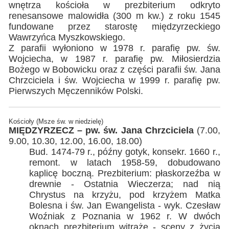
wnętrza kościoła w prezbiterium odkryto
renesansowe malowidła (300 m kw.) z roku 1545
fundowane przez starostę międzyrzeckiego
Wawrzyńca Myszkowskiego.
Z parafii wyłoniono w 1978 r. parafię pw. św.
Wojciecha, w 1987 r. parafię pw. Miłosierdzia
Bożego w Bobowicku oraz z części parafii św. Jana
Chrzciciela i św. Wojciecha w 1999 r. parafię pw.
Pierwszych Męczenników Polski.
Kościoły (Msze św. w niedzielę)
MIĘDZYRZECZ – pw. św. Jana Chrzciciela
(7.00,
9.00, 10.30, 12.00, 16.00, 18.00)
Bud. 1474-79 r., późny gotyk, konsekr. 1660 r.,
remont. w latach 1958-59, dobudowano
kaplicę boczną. Prezbiterium: płaskorzeźba w
drewnie - Ostatnia Wieczerza; nad nią
Chrystus na krzyżu, pod krzyżem Matka
Bolesna i św. Jan Ewangelista - wyk. Czesław
Woźniak z Poznania w 1962 r. W dwóch
oknach prezbiterium witraże - sceny z życia