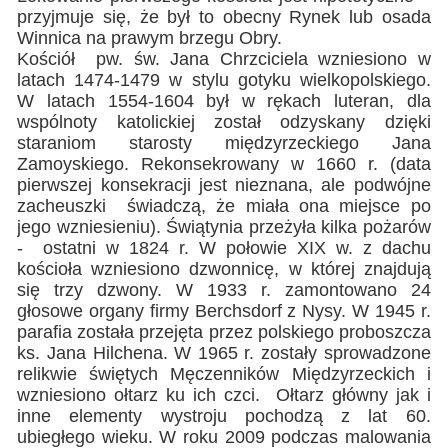
przyjmuje się, że był to obecny Rynek lub osada
Winnica na prawym brzegu Obry.
Kościół pw. św. Jana Chrzciciela wzniesiono w
latach 1474-1479 w stylu gotyku wielkopolskiego.
W latach 1554-1604 był w rękach luteran, dla
wspólnoty katolickiej został odzyskany dzięki
staraniom starosty międzyrzeckiego Jana
Zamoyskiego. Rekonsekrowany w 1660 r. (data
pierwszej konsekracji jest nieznana, ale podwójne
zacheuszki świadczą, że miała ona miejsce po
jego wzniesieniu). Świątynia przeżyła kilka pożarów
- ostatni w 1824 r. W połowie XIX w. z dachu
kościoła wzniesiono dzwonnicę, w której znajdują
się trzy dzwony. W 1933 r. zamontowano 24
głosowe organy firmy Berchsdorf z Nysy. W 1945 r.
parafia została przejęta przez polskiego proboszcza
ks. Jana Hilchena. W 1965 r. zostały sprowadzone
relikwie świętych Męczenników Międzyrzeckich i
wzniesiono ołtarz ku ich czci. Ołtarz główny jak i
inne elementy wystroju pochodzą z lat 60.
ubiegłego wieku. W roku 2009 podczas malowania