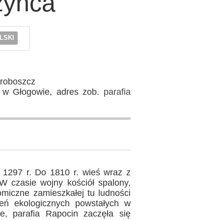
zyńca
LSKI
proboszcz
P w Głogowie, adres zob.
parafia
 1297 r. Do 1810 r. wieś wraz z
W czasie wojny kościół spalony,
omiczne zamieszkałej tu ludności
zeń ekologicznych powstałych w
e, parafia Rapocin zaczęła się