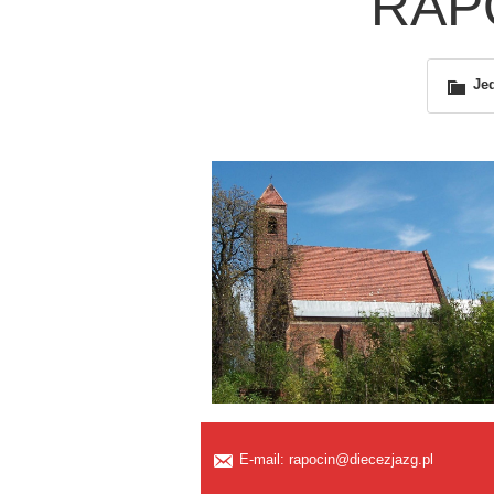
RAPO
Je
E-mail: rapocin@diecezjazg.pl