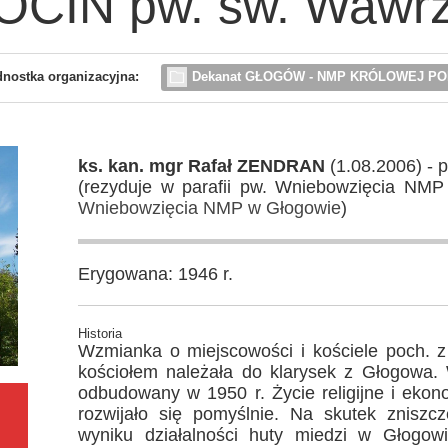
CIN pw. św. Wawr
dnostka organizacyjna:
Dekanat GŁOGÓW - NMP KRÓLOWEJ PO
ks. kan. mgr Rafał ZENDRAN
(1.08.2006) - 
(rezyduje w parafii pw. Wniebowzięcia NM
Wniebowzięcia NMP w Głogowie
)
Erygowana: 1946 r.
Historia
Wzmianka o miejscowości i kościele poch. z
kościołem należała do klarysek z Głogowa. 
odbudowany w 1950 r. Życie religijne i ekon
rozwijało się pomyślnie. Na skutek zniszc
wyniku działalności huty miedzi w Głogowi