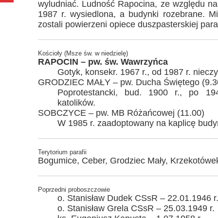
wyludniać. Ludność Rapocina, ze względu na 
1987 r. wysiedlona, a budynki rozebrane. M
zostali powierzeni opiece duszpasterskiej par
Kościoły (Msze św. w niedzielę)
RAPOCIN – pw. św. Wawrzyńca
Gotyk, konsekr. 1967 r., od 1987 r. niecz
GRODZIEC MAŁY – pw. Ducha Świętego (9.3
Poprotestancki, bud. 1900 r., po 1
katolików.
SOBCZYCE – pw. MB Różańcowej (11.00)
W 1985 r. zaadoptowany na kaplicę budy
Terytorium parafii
Bogumice, Ceber, Grodziec Mały, Krzekotówek
Poprzedni proboszczowie
o. Stanisław Dudek CSsR – 22.01.1946 r
o. Stanisław Grela CSsR – 25.03.1949 r.