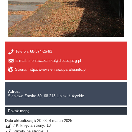
Telefon:
68-374-26-93
E-mail: sieniawazarska@diecezjazg.pl
Strona: http://www.sieniawa.parafia.info.pl
Adres:
Sieniawa Żarska 39, 68-213 Lipinki Łużyckie
Pokaż mapę
Data aktualizacji:
20:23, 4 marca 2025
/ Kliknięcia strony: 18
Wizyty na stronie: 0