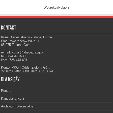
Wydrukuj/Pobierz
Kontakt
Kuria Diecezjalna w Zielonej Górze
Plac Powstańców Wlkp. 1
65-075 Zielona Góra
e-mail: kuria @ diecezjazg.pl
tel. 68-451-23-30
kom. 728-443-401
Konto: PKO I Oddz. Zielona Góra
22 1020 5402 0000 0102 0021 3694
Dla księży
Poczta
Kancelaria Kurii
Archiwum Diecezjalne