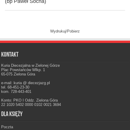
(bp Paweł Socha)
Wydrukuj/Pobierz
Kontakt
Kuria Diecezjalna w Zielonej Górze
Plac Powstańców Wlkp. 1
65-075 Zielona Góra
e-mail: kuria @ diecezjazg.pl
tel. 68-451-23-30
kom. 728-443-401
Konto: PKO I Oddz. Zielona Góra
22 1020 5402 0000 0102 0021 3694
Dla księży
Poczta