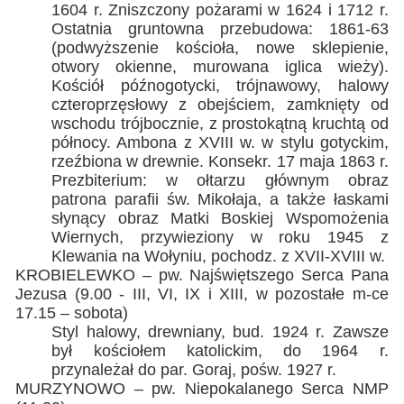
1604 r. Zniszczony pożarami w 1624 i 1712 r.
Ostatnia gruntowna przebudowa: 1861-63
(podwyższenie kościoła, nowe sklepienie,
otwory okienne, murowana iglica wieży).
Kościół późnogotycki, trójnawowy, halowy
czteroprzęsłowy z obejściem, zamknięty od
wschodu trójbocznie, z prostokątną kruchtą od
północy. Ambona z XVIII w. w stylu gotyckim,
rzeźbiona w drewnie. Konsekr. 17 maja 1863 r.
Prezbiterium: w ołtarzu głównym obraz
patrona parafii św. Mikołaja, a także łaskami
słynący obraz Matki Boskiej Wspomożenia
Wiernych, przywieziony w roku 1945 z
Klewania na Wołyniu, pochodz. z XVII-XVIII w.
KROBIELEWKO – pw. Najświętszego Serca Pana
Jezusa (9.00 - III, VI, IX i XIII, w pozostałe m-ce
17.15 – sobota)
Styl halowy, drewniany, bud. 1924 r. Zawsze
był kościołem katolickim, do 1964 r.
przynależał do par. Goraj, pośw. 1927 r.
MURZYNOWO – pw. Niepokalanego Serca NMP