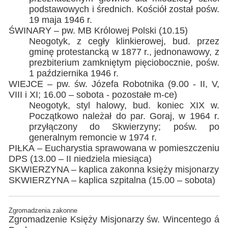
podstawowych i średnich. Kościół został pośw.
19 maja 1946 r.
ŚWINARY – pw. MB Królowej Polski (10.15)
Neogotyk, z cegły klinkierowej, bud. przez
gminę protestancką w 1877 r., jednonawowy, z
prezbiterium zamkniętym pięciobocznie, pośw.
1 października 1946 r.
WIEJCE – pw. św. Józefa Robotnika (9.00 - II, V,
VIII i XI; 16.00 – sobota - pozostałe m-ce)
Neogotyk, styl halowy, bud. koniec XIX w.
Początkowo należał do par. Goraj, w 1964 r.
przyłączony do Skwierzyny; pośw. po
generalnym remoncie w 1974 r.
PIŁKA – Eucharystia sprawowana w pomieszczeniu
DPS (13.00 – II niedziela miesiąca)
SKWIERZYNA – kaplica zakonna księży misjonarzy
SKWIERZYNA – kaplica szpitalna (15.00 – sobota)
Zgromadzenia zakonne
Zgromadzenie Księży Misjonarzy św. Wincentego á