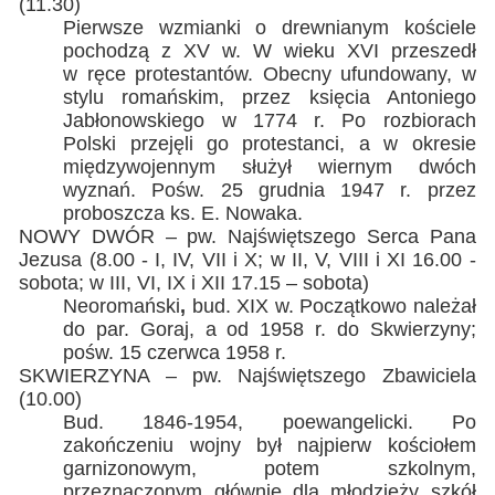
(11.30)
Pierwsze wzmianki o drewnianym kościele
pochodzą z XV w. W wieku XVI przeszedł
w ręce protestantów. Obecny ufundowany, w
stylu romańskim, przez księcia Antoniego
Jabłonowskiego w 1774 r. Po rozbiorach
Polski przejęli go protestanci, a w okresie
międzywojennym służył wiernym dwóch
wyznań. Pośw. 25 grudnia 1947 r. przez
proboszcza ks. E. Nowaka.
NOWY DWÓR – pw. Najświętszego Serca Pana
Jezusa (8.00 - I, IV, VII i X; w II, V, VIII i XI 16.00 -
sobota; w III, VI, IX i XII 17.15 – sobota)
Neoromański
,
bud. XIX w. Początkowo należał
do par. Goraj, a od 1958 r. do Skwierzyny;
pośw. 15 czerwca 1958 r.
SKWIERZYNA – pw. Najświętszego Zbawiciela
(10.00)
Bud. 1846-1954, poewangelicki. Po
zakończeniu wojny był najpierw kościołem
garnizonowym, potem szkolnym,
przeznaczonym głównie dla młodzieży szkół