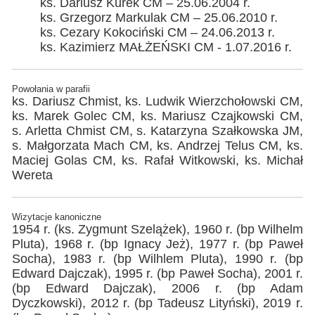
ks. Dariusz Kurek CM – 25.06.2004 r.
ks. Grzegorz Markulak CM – 25.06.2010 r.
ks. Cezary Kokociński CM – 24.06.2013 r.
ks. Kazimierz MAŁŻEŃSKI CM - 1.07.2016 r.
Powołania w parafii
ks. Dariusz Chmist, ks. Ludwik Wierzchołowski CM,
ks. Marek Golec CM, ks. Mariusz Czajkowski CM,
s. Arletta Chmist CM, s. Katarzyna Szałkowska JM,
s. Małgorzata Mach CM, ks. Andrzej Telus CM, ks.
Maciej Golas CM, ks. Rafał Witkowski, ks. Michał
Wereta
Wizytacje kanoniczne
1954 r. (ks. Zygmunt Szelążek), 1960 r. (bp Wilhelm
Pluta), 1968 r. (bp Ignacy Jeż), 1977 r. (bp Paweł
Socha), 1983 r. (bp Wilhlem Pluta), 1990 r. (bp
Edward Dajczak), 1995 r. (bp Paweł Socha), 2001 r.
(bp Edward Dajczak), 2006 r. (bp Adam
Dyczkowski), 2012 r. (bp Tadeusz Lityński), 2019 r.