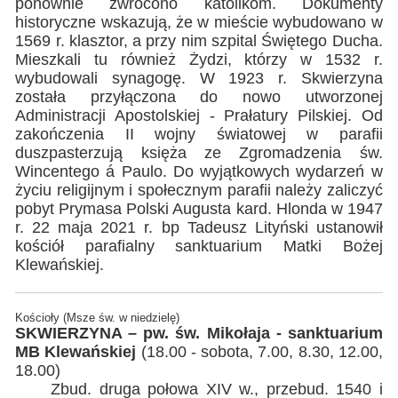
ponownie zwrócono katolikom. Dokumenty
historyczne wskazują, że w mieście wybudowano w
1569 r. klasztor, a przy nim szpital Świętego Ducha.
Mieszkali tu również Żydzi, którzy w 1532 r.
wybudowali synagogę. W 1923 r. Skwierzyna
została przyłączona do nowo utworzonej
Administracji Apostolskiej - Prałatury Pilskiej. Od
zakończenia II wojny światowej w parafii
duszpasterzują księża ze Zgromadzenia św.
Wincentego á Paulo. Do wyjątkowych wydarzeń w
życiu religijnym i społecznym parafii należy zaliczyć
pobyt Prymasa Polski Augusta kard. Hlonda w 1947
r. 22 maja 2021 r. bp Tadeusz Lityński ustanowił
kościół parafialny sanktuarium Matki Bożej
Klewańskiej.
Kościoły (Msze św. w niedzielę)
SKWIERZYNA – pw. św. Mikołaja - sanktuarium
MB Klewańskiej
(18.00 - sobota, 7.00, 8.30, 12.00,
18.00)
Zbud. druga połowa XIV w., przebud. 1540 i