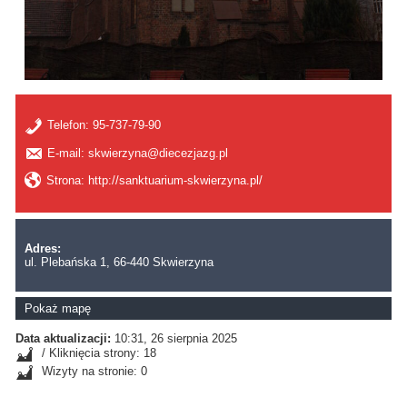
Telefon:
95-737-79-90
E-mail: skwierzyna@diecezjazg.pl
Strona: http://sanktuarium-skwierzyna.pl/
Adres:
ul. Plebańska 1, 66-440 Skwierzyna
Pokaż mapę
Data aktualizacji:
10:31, 26 sierpnia 2025
/ Kliknięcia strony: 18
Wizyty na stronie: 0