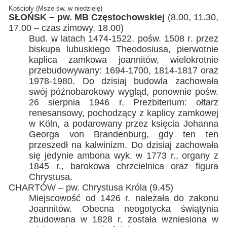
Kościoły (Msze św. w niedzielę)
SŁOŃSK – pw. MB Częstochowskiej
(8.00, 11.30,
17.00 – czas zimowy, 18.00)
Bud. w latach 1474-1522, pośw. 1508 r. przez
biskupa lubuskiego Theodosiusa, pierwotnie
kaplica zamkowa joannitów, wielokrotnie
przebudowywany: 1694-1700, 1814-1817 oraz
1978-1980. Do dzisiaj budowla zachowała
swój późnobarokowy wygląd, ponownie pośw.
26 sierpnia 1946 r. Prezbiterium: ołtarz
renesansowy, pochodzący z kaplicy zamkowej
w Köln, a podarowany przez księcia Johanna
Georga von Brandenburg, gdy ten ten
przeszedł na kalwinizm. Do dzisiaj zachowała
się jedynie ambona wyk. w 1773 r., organy z
1845 r., barokowa chrzcielnica oraz figura
Chrystusa.
CHARTÓW – pw. Chrystusa Króla (9.45)
Miejscowość od 1426 r. należała do zakonu
Joannitów. Obecna neogotycka świątynia
zbudowana w 1828 r. została wzniesiona w