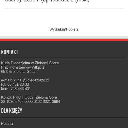
Wydrukuj/Pobierz
Kontakt
Kuria Diecezjalna w Zielonej Górze
Plac Powstańców Wlkp. 1
65-075 Zielona Góra
e-mail: kuria @ diecezjazg.pl
tel. 68-451-23-30
kom. 728-443-401
Konto: PKO I Oddz. Zielona Góra
22 1020 5402 0000 0102 0021 3694
Dla księży
Poczta