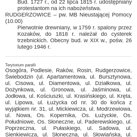
Bud. 1727 r., od 22 lipca 1815 r. udostępniany
protestantom na ich nabożeństwa.
RUDGERZOWICE – pw. MB Nieustającej Pomocy
(10.00)
Pierwotnie drewniany, w 1759 r. spalony przez
Kozaków, do 1818 r. należał do cysterek
trzebnickich. Obecny bud. w XIX w., pośw. 26
lutego 1946 r.
Terytorium parafii
Osogóra, Podlesie, Raków, Rosin, Rudgerzowice,
Świebodzin (ul. Apartamentowa, ul. Bursztynowa,
ul. Cisowa, ul. Diamentowa, ul. Działkowa, ul.
Dożynkowa, ul. Gronowa, ul. Jaśminowa, ul.
Jodłowa, ul. Kościuszki, ul. Krasińskiego, ul. Kręta,
ul. Lipowa, ul. Łużycka od nr. 30 do końca z
wyjątkiem nr. 31, ul. Mickiewicza, ul. Modrzewiowa,
ul. Nowa, Os. Kopernika, Os. Łużyckie, Os.
Południowe, Os. Słoneczne, ul. Paderewskiego, ul.
Poprzeczna, ul. Pułaskiego, ul. Sadowa, ul.
Sienkiewicza, ul. Słoneczna, ul. Słowiańska, ul.