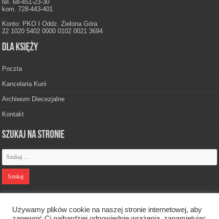
tel. 68-451-23-30
kom. 728-443-401
Konto: PKO I Oddz. Zielona Góra
22 1020 5402 0000 0102 0021 3694
Dla księży
Poczta
Kancelaria Kurii
Archiwum Diecezjalne
Kontakt
Szukaj na stronie
Polityka prywatności
Używamy plików cookie na naszej stronie internetowej, aby
zapewnić Ci najbardziej odpowiednie wrażenia, zapamiętując