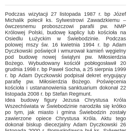
Podczas wizytacji 27 listopada 1987 r. bp Józef
Michalik polecił ks. Sylwestrowi Zawadzkiemu –
ówczesnemu proboszczowi parafii pw. NMP
Królowej Polski, budowę kaplicy lub kościoła na
Osiedlu Łużyckim w Świebodzinie. Podczas
polowej mszy św. 16 kwietnia 1994 r. bp Adam
Dyczkowski poświęcił i wmurował kamień węgielny
pod budowę nowej świątyni pw. Miłosierdzia
Bożego. Wybudowany kościół pobłogosławił 20
grudnia 1998 r. bp Paweł Socha, a 25 sierpnia 1999
r. bp Adam Dyczkowski podpisał dekret erygujący
parafię pw. Miłosierdzia Bożego. Poświęcenia
kościoła i ustananowienia sanktuarium dokonał 22
listopada 2008 r. bp Stefan Regmunt.
Idea budowy figury Jezusa Chrystusa Króla
Wszechświata w Świebodzinie narodziła się krótko
po tym, jak miasto i gmina Świebodzin zostały
zawierzone opiece Chrystusa Króla. Aktu tego
dokonał biskup diecezjalny Adam Dyczkowski 26
listopada 2000 r. Pomysłodawcą był ks. Sylwester