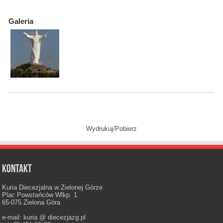
Galeria
Wydrukuj/Pobierz
Kontakt
Kuria Diecezjalna w Zielonej Górze
Plac Powstańców Wlkp. 1
65-075 Zielona Góra
e-mail: kuria @ diecezjazg.pl