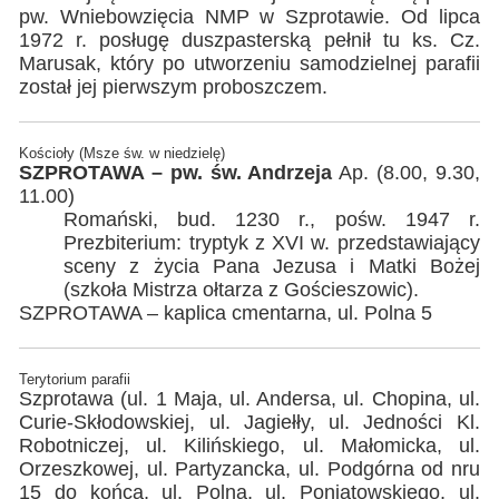
pw. Wniebowzięcia NMP w Szprotawie. Od lipca
1972 r. posługę duszpasterską pełnił tu ks. Cz.
Marusak, który po utworzeniu samodzielnej parafii
został jej pierwszym proboszczem.
Kościoły (Msze św. w niedzielę)
SZPROTAWA – pw. św. Andrzeja
Ap. (8.00, 9.30,
11.00)
Romański, bud. 1230 r., pośw. 1947 r.
Prezbiterium: tryptyk z XVI w. przedstawiający
sceny z życia Pana Jezusa i Matki Bożej
(szkoła Mistrza ołtarza z Gościeszowic).
SZPROTAWA – kaplica cmentarna, ul. Polna 5
Terytorium parafii
Szprotawa (ul. 1 Maja, ul. Andersa, ul. Chopina, ul.
Curie-Skłodowskiej, ul. Jagiełły, ul. Jedności Kl.
Robotniczej, ul. Kilińskiego, ul. Małomicka, ul.
Orzeszkowej, ul. Partyzancka, ul. Podgórna od nru
15 do końca, ul. Polna, ul. Poniatowskiego, ul.