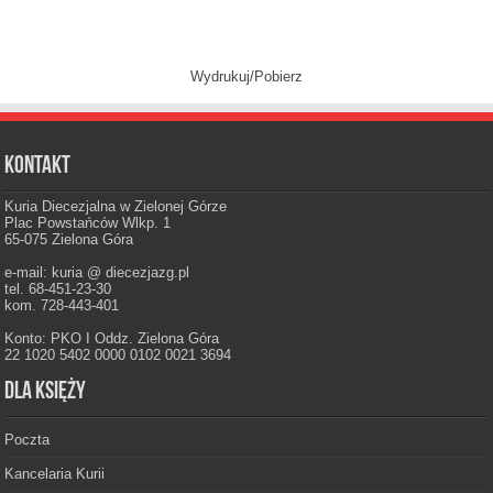
Wydrukuj/Pobierz
Kontakt
Kuria Diecezjalna w Zielonej Górze
Plac Powstańców Wlkp. 1
65-075 Zielona Góra
e-mail: kuria @ diecezjazg.pl
tel. 68-451-23-30
kom. 728-443-401
Konto: PKO I Oddz. Zielona Góra
22 1020 5402 0000 0102 0021 3694
Dla księży
Poczta
Kancelaria Kurii