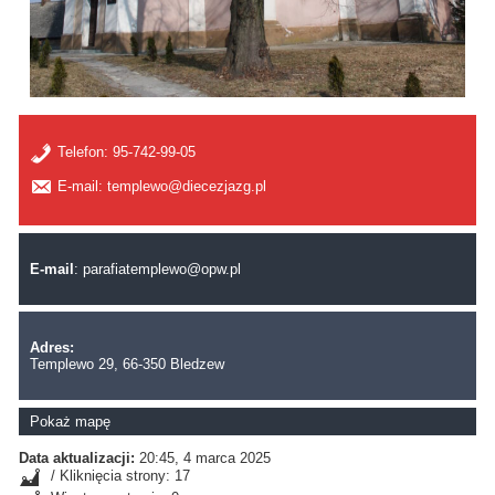
Telefon:
95-742-99-05
E-mail: templewo@diecezjazg.pl
E-mail
:
parafiatemplewo@opw.pl
Adres:
Templewo 29, 66-350 Bledzew
Pokaż mapę
Data aktualizacji:
20:45, 4 marca 2025
/ Kliknięcia strony: 17