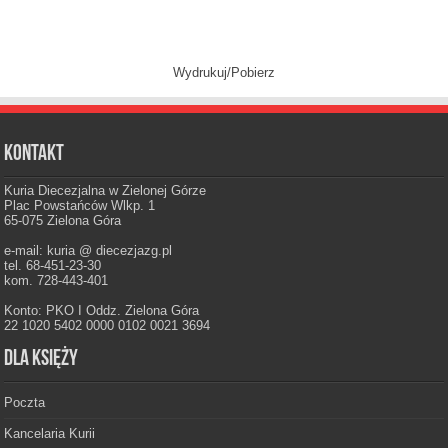
Wydrukuj/Pobierz
Kontakt
Kuria Diecezjalna w Zielonej Górze
Plac Powstańców Wlkp. 1
65-075 Zielona Góra
e-mail: kuria @ diecezjazg.pl
tel. 68-451-23-30
kom. 728-443-401
Konto: PKO I Oddz. Zielona Góra
22 1020 5402 0000 0102 0021 3694
Dla księży
Poczta
Kancelaria Kurii