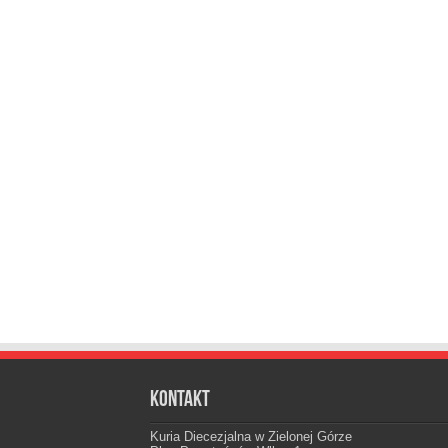
Kontakt
Kuria Diecezjalna w Zielonej Górze