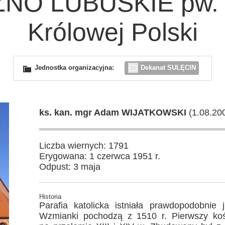
O LUBUSKIE pw. M
Królowej Polski
Jednostka organizacyjna:
Dekanat SULĘCIN
ks. kan. mgr Adam WIJATKOWSKI
(1.08.20
Liczba wiernych: 1791
Erygowana: 1 czerwca 1951 r.
Odpust: 3 maja
Historia
Parafia katolicka istniała prawdopodobnie
Wzmianki pochodzą z 1510 r. Pierwszy kośc