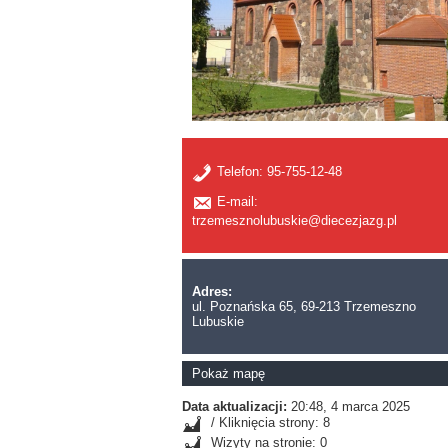
Telefon:
95-755-12-48
E-mail:
trzemesznolubuskie@diecezjazg.pl
Adres:
ul. Poznańska 65, 69-213 Trzemeszno
Lubuskie
Pokaż mapę
Data aktualizacji:
20:48, 4 marca 2025
/ Kliknięcia strony: 8
Wizyty na stronie: 0