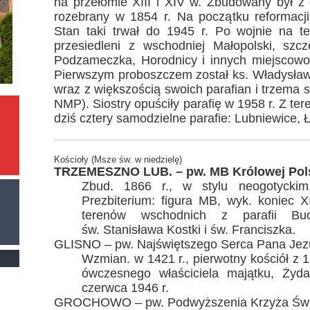
na przełomie XIII i XIV w. Zbudowany był z 
rozebrany w 1854 r. Na początku reformacji
Stan taki trwał do 1945 r. Po wojnie na ter
przesiedleni z wschodniej Małopolski, szc
Podzameczka, Horodnicy i innych miejscowo
Pierwszym proboszczem został ks. Władysław 
wraz z większością swoich parafian i trzema 
NMP). Siostry opuściły parafię w 1958 r. Z te
dziś cztery samodzielne parafie: Lubniewice,
Kościoły (Msze św. w niedzielę)
TRZEMESZNO LUB. – pw. MB Królowej Pol
Zbud. 1866 r., w stylu neogotyckim
Prezbiterium: figura MB, wyk. koniec X
terenów wschodnich z parafii Buc
św. Stanisława Kostki i św. Franciszka.
GLISNO – pw. Najświętszego Serca Pana Jez
Wzmian. w 1421 r., pierwotny kościół z 1
ówczesnego właściciela majątku, Ży
czerwca 1946 r.
GROCHOWO – pw. Podwyższenia Krzyża Świę