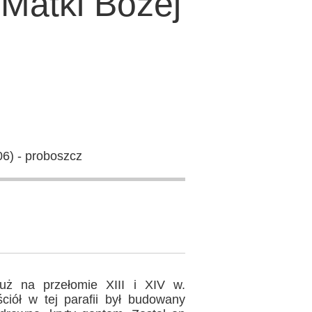
atki Bożej
06) - proboszcz
 już na przełomie XIII i XIV w.
iół w tej parafii był budowany