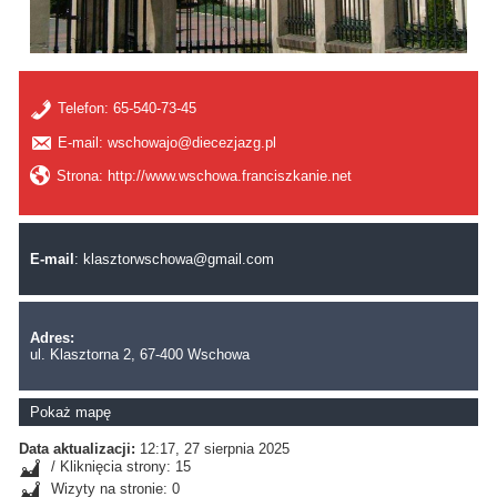
Telefon:
65-540-73-45
E-mail: wschowajo@diecezjazg.pl
Strona: http://www.wschowa.franciszkanie.net
E-mail
:
klasztorwschowa@gmail.com
Adres:
ul. Klasztorna 2, 67-400 Wschowa
Pokaż mapę
Data aktualizacji:
12:17, 27 sierpnia 2025
/ Kliknięcia strony: 15
Wizyty na stronie: 0