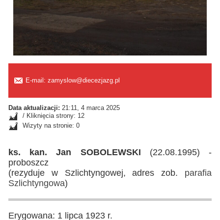
E-mail: zamyslow@diecezjazg.pl
Data aktualizacji:
21:11, 4 marca 2025
/ Kliknięcia strony: 12
Wizyty na stronie: 0
ks. kan. Jan SOBOLEWSKI
(22.08.1995) -
proboszcz
(rezyduje w Szlichtyngowej, adres zob.
parafia
Szlichtyngowa
)
Erygowana: 1 lipca 1923 r.