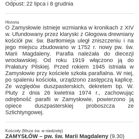
Odpust: 22 lipca i 8 grudnia
Historia
O Zamysłowie istnieje wzmianka w kronikach z XIV
w. Ufundowany przez klaryski z Głogowa drewniany
kościół pw. św. Bartłomieja uległ zniszczeniu i na
jego miejscu zbudowano w 1752 r. nowy pw. św.
Marii Magdaleny. Parafia należała do diecezji
wrocławskiej. Od roku 1919 włączono ją do
Prałatury Pilskiej. Przed rokiem 1945 istniała w
Zamysłowie przy kościele szkoła parafialna. W niej,
po spaleniu kościoła, urządzono zastępczą kaplicę.
Ze względów duszpasterskich, dekretem bp. W.
Pluty z dnia 26 kwietnia 1974 r., zachowując
odrębność parafii w Zamysłowie, powierzono ją
opiece duszpasterskiej proboszcza ze
Szlichtyngowej.
Kościoły (Msze św. w niedzielę)
ZAMYSŁÓW – pw. św. Marii Magdaleny
(9.30)