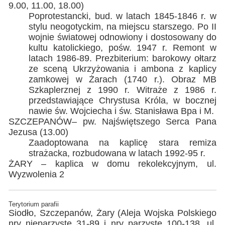
9.00, 11.00, 18.00)
Poprotestancki, bud. w latach 1845-1846 r. w
stylu neogotyckim, na miejscu starszego. Po II
wojnie światowej odnowiony i dostosowany do
kultu katolickiego, pośw. 1947 r. Remont w
latach 1986-89. Prezbiterium: barokowy ołtarz
ze sceną Ukrzyżowania i ambona z kaplicy
zamkowej w Żarach (1740 r.). Obraz MB
Szkaplerznej z 1990 r. Witraże z 1986 r.
przedstawiające Chrystusa Króla, w bocznej
nawie św. Wojciecha i św. Stanisława Bpa i M.
SZCZEPANÓW– pw. Najświętszego Serca Pana
Jezusa (13.00)
Zaadoptowana na kaplicę stara remiza
strażacka, rozbudowana w latach 1992-95 r.
ŻARY – kaplica w domu rekolekcyjnym, ul.
Wyzwolenia 2
Terytorium parafii
Siodło, Szczepanów, Żary (Aleja Wojska Polskiego
nry nieparzyste 31-89 i nry parzyste 100-138, ul.