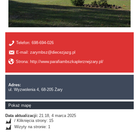
Telefon:
698-694-026
E-mail: zarymbsz@diecezjazg.pl
Strona: http://www.parafiambszkaplerznejzary.pl/
Adres:
ul. Wyzwolenia 4, 68-205 Żary
Pokaż mapę
Data aktualizacji:
21:18, 4 marca 2025
/ Kliknięcia strony: 15
Wizyty na stronie: 1