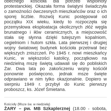
obecnego kościoła dla potrzeb wspólnoty
protestanckiej. Okazała forma świątyni świadczyła
o zamożności ówczesnych mieszkańców oraz o ich
sporej liczbie. Rozwój Kunic postępował od
początku XIX wieku, kiedy to rozpoczęła się
przemysłowa eksploatacja okolicznych złóż węgla
brunatnego i iłów ceramicznych, a miejscowość
stała się słynna dzięki tutejszym kopalniom,
cegielniom i hutom szkła. Lata pierwszej i drugiej
wojny światowej budynek kościoła przetrwał bez
większych zniszczeń. Po 1945 r. nowi mieszkańcy
Kunic, w większości katolicy, początkowo na
niedzielną mszę świętą udawali się do pobliskich
Żar. Dwa lata po zakończeniu wojny kościół
ponownie poświęcono, jednak msze święte
odprawiano w nim tylko okazjonalnie. Dopiero w
sierpniu 1949 r. przybył do Kunic pierwszy
proboszcz, ks. Józef Śmietana.
Kościoły (Msze św. w niedzielę)
ŻARY – pw. MB Szkaplerznej
(18.00 - sobota,