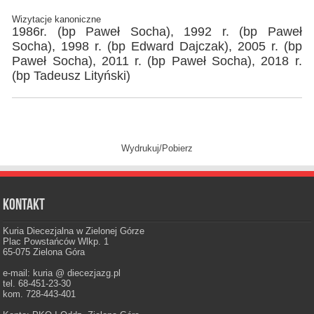
Wizytacje kanoniczne
1986r. (bp Paweł Socha), 1992 r. (bp Paweł
Socha), 1998 r. (bp Edward Dajczak), 2005 r. (bp
Paweł Socha), 2011 r. (bp Paweł Socha), 2018 r.
(bp Tadeusz Lityński)
Wydrukuj/Pobierz
Kontakt
Kuria Diecezjalna w Zielonej Górze
Plac Powstańców Wlkp. 1
65-075 Zielona Góra
e-mail: kuria @ diecezjazg.pl
tel. 68-451-23-30
kom. 728-443-401