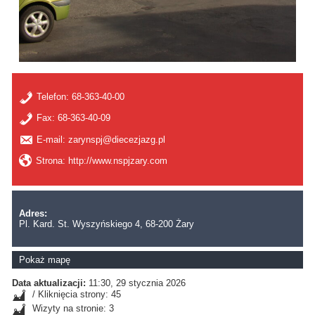
Telefon:
68-363-40-00
Fax:
68-363-40-09
E-mail: zarynspj@diecezjazg.pl
Strona: http://www.nspjzary.com
Adres:
Pl. Kard. St. Wyszyńskiego 4, 68-200 Żary
Pokaż mapę
Data aktualizacji:
11:30, 29 stycznia 2026
/ Kliknięcia strony: 45
Wizyty na stronie: 3