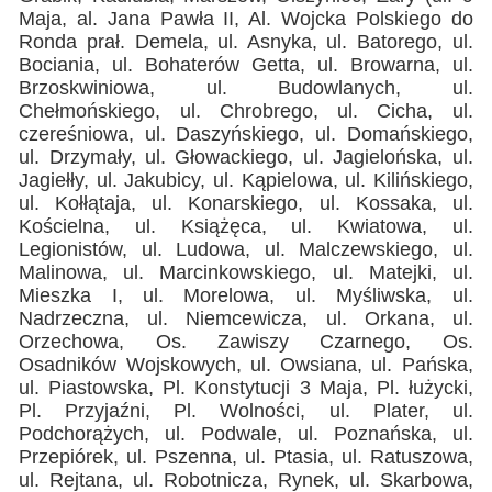
Maja, al. Jana Pawła II, Al. Wojcka Polskiego do
Ronda prał. Demela, ul. Asnyka, ul. Batorego, ul.
Bociania, ul. Bohaterów Getta, ul. Browarna, ul.
Brzoskwiniowa, ul. Budowlanych, ul.
Chełmońskiego, ul. Chrobrego, ul. Cicha, ul.
czereśniowa, ul. Daszyńskiego, ul. Domańskiego,
ul. Drzymały, ul. Głowackiego, ul. Jagielońska, ul.
Jagiełły, ul. Jakubicy, ul. Kąpielowa, ul. Kilińskiego,
ul. Kołłątaja, ul. Konarskiego, ul. Kossaka, ul.
Kościelna, ul. Książęca, ul. Kwiatowa, ul.
Legionistów, ul. Ludowa, ul. Malczewskiego, ul.
Malinowa, ul. Marcinkowskiego, ul. Matejki, ul.
Mieszka I, ul. Morelowa, ul. Myśliwska, ul.
Nadrzeczna, ul. Niemcewicza, ul. Orkana, ul.
Orzechowa, Os. Zawiszy Czarnego, Os.
Osadników Wojskowych, ul. Owsiana, ul. Pańska,
ul. Piastowska, Pl. Konstytucji 3 Maja, Pl. łużycki,
Pl. Przyjaźni, Pl. Wolności, ul. Plater, ul.
Podchorążych, ul. Podwale, ul. Poznańska, ul.
Przepiórek, ul. Pszenna, ul. Ptasia, ul. Ratuszowa,
ul. Rejtana, ul. Robotnicza, Rynek, ul. Skarbowa,