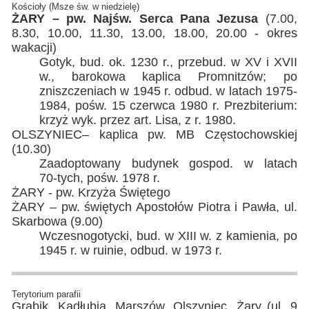
Kościoły (Msze św. w niedzielę)
ŻARY – pw. Najśw. Serca Pana Jezusa
(7.00,
8.30, 10.00, 11.30, 13.00, 18.00, 20.00 - okres
wakacji)
Gotyk, bud. ok. 1230 r., przebud. w XV i XVII
w., barokowa kaplica Promnitzów; po
zniszczeniach w 1945 r. odbud. w latach 1975-
1984, pośw. 15 czerwca 1980 r. Prezbiterium:
krzyż wyk. przez art. Lisa, z r. 1980.
OLSZYNIEC– kaplica pw. MB Częstochowskiej
(10.30)
Zaadoptowany budynek gospod. w latach
70‑tych, pośw. 1978 r.
ŻARY - pw. Krzyża Świętego
ŻARY – pw. świętych Apostołów Piotra i Pawła, ul.
Skarbowa (9.00)
Wczesnogotycki, bud. w XIII w. z kamienia, po
1945 r. w ruinie, odbud. w 1973 r.
Terytorium parafii
Grabik, Kadłubia, Marszów, Olszyniec, Żary (ul. 9