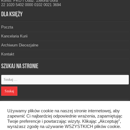
Konto: PKO I Oddz. Zielona Góra
22 1020 5402 0000 0102 0021 3694
Dla księży
Poczta
Kancelaria Kurii
Archiwum Diecezjalne
Kontakt
Szukaj na stronie
Polityka prywatności
Używamy plików cookie na naszej stronie internetowej, aby
zapewnić Ci najbardziej odpowiednie wrażenia, zapamiętując
Twoje preferencje i powtarzając wizyty. Klikając „Akceptuję”,
Designed by
Webdawid
wyrażasz zgodę na używanie WSZYSTKICH plików cookie.