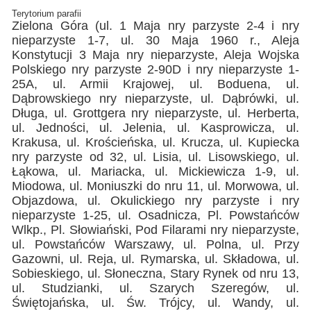
Terytorium parafii
Zielona Góra (ul. 1 Maja nry parzyste 2-4 i nry
nieparzyste 1-7, ul. 30 Maja 1960 r., Aleja
Konstytucji 3 Maja nry nieparzyste, Aleja Wojska
Polskiego nry parzyste 2-90D i nry nieparzyste 1-
25A, ul. Armii Krajowej, ul. Boduena, ul.
Dąbrowskiego nry nieparzyste, ul. Dąbrówki, ul.
Długa, ul. Grottgera nry nieparzyste, ul. Herberta,
ul. Jedności, ul. Jelenia, ul. Kasprowicza, ul.
Krakusa, ul. Krościeńska, ul. Krucza, ul. Kupiecka
nry parzyste od 32, ul. Lisia, ul. Lisowskiego, ul.
Łąkowa, ul. Mariacka, ul. Mickiewicza 1-9, ul.
Miodowa, ul. Moniuszki do nru 11, ul. Morwowa, ul.
Objazdowa, ul. Okulickiego nry parzyste i nry
nieparzyste 1-25, ul. Osadnicza, Pl. Powstańców
Wlkp., Pl. Słowiański, Pod Filarami nry nieparzyste,
ul. Powstańców Warszawy, ul. Polna, ul. Przy
Gazowni, ul. Reja, ul. Rymarska, ul. Składowa, ul.
Sobieskiego, ul. Słoneczna, Stary Rynek od nru 13,
ul. Studzianki, ul. Szarych Szeregów, ul.
Świętojańska, ul. Św. Trójcy, ul. Wandy, ul.