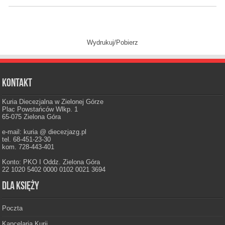
Wydrukuj/Pobierz
Kontakt
Kuria Diecezjalna w Zielonej Górze
Plac Powstańców Wlkp. 1
65-075 Zielona Góra
e-mail: kuria @ diecezjazg.pl
tel. 68-451-23-30
kom. 728-443-401
Konto: PKO I Oddz. Zielona Góra
22 1020 5402 0000 0102 0021 3694
Dla księży
Poczta
Kancelaria Kurii