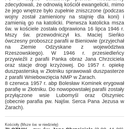
zdecydowali, że odnowią kościół ewangelicki, mimo
że jego wnętrze było zupełnie zniszczone (podczas
wojny został zamieniony na stajnię dla koni) i
zamienią go na katolicki. Pierwsza katolicka msza
św. w kościele została odprawiona 16 lipca 1946 r.
Mszy św. przewodniczył ks. Maciej Sieńko
ówczesny proboszcz parafii w Bieniowie (przyjechał
na Ziemie Odzyskane z województwa
Rzeszowskiego). W 1946 r. przesiedleńcy
przywieźli z parafii Panka obraz Jana Chrzciciela
oraz stacje drogi krzyżowej. Do 1957 r. opiekę
duszpasterską w Złotniku sprawowali duszpasterze
z parafii Wniebowzięcia NMP w Żarach.
8 czerwca 1957 r. abp Bolesław Kominek erygował
parafię w Złotniku. Do nowopowstałej parafii zostały
przyłączone wsie Lubomyśl oraz Olszyniec
(obecnie parafia pw. Najśw. Serca Pana Jezusa w
Zarach).
Kościoły (Msze św. w niedzielę)