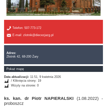
Telefon:
507-773-172
E-mail: zlotnik@diecezjazg.pl
Adres:
Złotnik 42, 68-200 Żary
Pokaż mapę
Data aktualizacji:
11:51, 9 kwietnia 2026
/ Kliknięcia strony: 19
Wizyty na stronie: 0
ks. kan. dr Piotr NAPIERALSKI
(1.08.2022) -
proboszcz