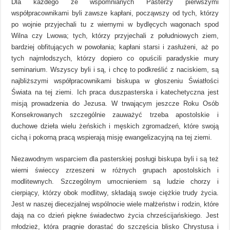
Dla każdego ze wspomnianych Pasterzy pierwszymi
współpracownikami byli zawsze kapłani, począwszy od tych, którzy
po wojnie przyjechali tu z wiernymi w bydlęcych wagonach spod
Wilna czy Lwowa; tych, którzy przyjechali z południowych ziem,
bardziej obfitujących w powołania; kapłani starsi i zasłużeni, aż po
tych najmłodszych, którzy dopiero co opuścili paradyskie mury
seminarium. Wszyscy byli i są, i chcę to podkreślić z naciskiem, są
najbliższymi współpracownikami biskupa w głoszeniu Światłości
Świata na tej ziemi. Ich praca duszpasterska i katechetyczna jest
misją prowadzenia do Jezusa. W trwającym jeszcze Roku Osób
Konsekrowanych szczególnie zauważyć trzeba apostolskie i
duchowe dzieła wielu żeńskich i męskich zgromadzeń, które swoją
cichą i pokorną pracą wspierają misję ewangelizacyjną na tej ziemi.
Niezawodnym wsparciem dla pasterskiej posługi biskupa byli i są też
wierni świeccy zrzeszeni w różnych grupach apostolskich i
modlitewnych. Szczególnym umocnieniem są ludzie chorzy i
cierpiący, którzy obok modlitwy, składają swoje ciężkie trudy życia.
Jest w naszej diecezjalnej wspólnocie wiele małżeństw i rodzin, które
dają na co dzień piękne świadectwo życia chrześcijańskiego. Jest
młodzież, która pragnie dorastać do szczęścia blisko Chrystusa i