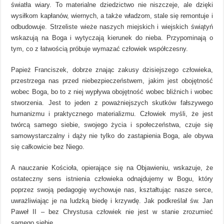
światła wiary. To materialne dziedzictwo nie niszczeje, ale dzięki
wysiłkom kapłanów, wiernych, a także władzom, stale się remontuje i
odbudowuje. Strzeliste wieże naszych miejskich i wiejskich świątyń
wskazują na Boga i wytyczają kierunek do nieba. Przypominają o
tym, co z łatwością próbuje wymazać człowiek współczesny.
Papież Franciszek, dobrze znając zakusy dzisiejszego człowieka,
przestrzega nas przed niebezpieczeństwem, jakim jest obojętność
wobec Boga, bo to z niej wypływa obojętność wobec bliźnich i wobec
stworzenia. Jest to jeden z poważniejszych skutków fałszywego
humanizmu i praktycznego materializmu. Człowiek myśli, że jest
twórcą samego siebie, swojego życia i społeczeństwa, czuje się
samowystarczalny i dąży nie tylko do zastąpienia Boga, ale obywa
się całkowicie bez Niego.
A nauczanie Kościoła, opierające się na Objawieniu, wskazuje, że
ostateczny sens istnienia człowieka odnajdujemy w Bogu, który
poprzez swoją pedagogię wychowuje nas, kształtując nasze serce,
uwrażliwiając je na ludzką biedę i krzywdę. Jak podkreślał św. Jan
Paweł II – bez Chrystusa człowiek nie jest w stanie zrozumieć
samego siebie.