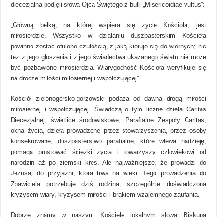
diecezjalna podjęli słowa Ojca Świętego z bulli „Misericordiae vultus”:
„Główną belką, na której wspiera się życie Kościoła, jest
miłosierdzie. Wszystko w działaniu duszpasterskim Kościoła
powinno zostać otulone czułością, z jaką kieruje się do wiernych; nic
też z jego głoszenia i z jego świadectwa ukazanego światu nie może
być pozbawione miłosierdzia. Wiarygodność Kościoła weryfikuje się
na drodze miłości miłosiernej i współczującej”.
Kościół zielonogórsko-gorzowski podąża od dawna drogą miłości
miłosiernej i współczującej. Świadczą o tym liczne dzieła Caritas
Diecezjalnej, świetlice środowiskowe, Parafialne Zespoły Caritas,
okna życia, dzieła prowadzone przez stowarzyszenia, przez osoby
konsekrowane, duszpasterstwo parafialne, które wlewa nadzieję,
pomaga prostować ścieżki życia i towarzyszy człowiekowi od
narodzin aż po ziemski kres. Ale najważniejsze, że prowadzi do
Jezusa, do przyjaźni, która trwa na wieki. Tego prowadzenia do
Zbawiciela potrzebuje dziś rodzina, szczególnie doświadczona
kryzysem wiary, kryzysem miłości i brakiem wzajemnego zaufania.
Dobrze znamy w naszym Kościele lokalnym słowa Biskupa