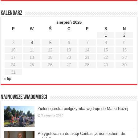
Kalendarz
sierpień 2026
P
W
Ś
C
P
S
N
1
2
3
4
5
6
7
8
9
10
11
12
13
14
15
16
17
18
19
20
21
22
23
24
25
26
27
28
29
30
31
« lip
Najnowsze Wiadomości
Zielonogórska pielgrzymka wędruje do Matki Bożej
5 sierpnia 2026
Przygotowania do akcji Caritas „Z uśmiechem do