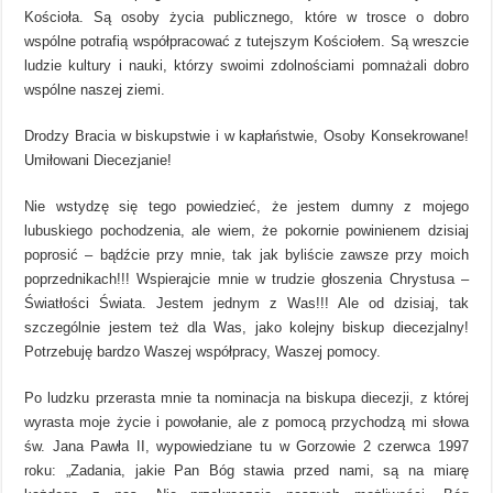
Kościoła. Są osoby życia publicznego, które w trosce o dobro
wspólne potrafią współpracować z tutejszym Kościołem. Są wreszcie
ludzie kultury i nauki, którzy swoimi zdolnościami pomnażali dobro
wspólne naszej ziemi.
Drodzy Bracia w biskupstwie i w kapłaństwie, Osoby Konsekrowane!
Umiłowani Diecezjanie!
Nie wstydzę się tego powiedzieć, że jestem dumny z mojego
lubuskiego pochodzenia, ale wiem, że pokornie powinienem dzisiaj
poprosić – bądźcie przy mnie, tak jak byliście zawsze przy moich
poprzednikach!!! Wspierajcie mnie w trudzie głoszenia Chrystusa –
Światłości Świata. Jestem jednym z Was!!! Ale od dzisiaj, tak
szczególnie jestem też dla Was, jako kolejny biskup diecezjalny!
Potrzebuję bardzo Waszej współpracy, Waszej pomocy.
Po ludzku przerasta mnie ta nominacja na biskupa diecezji, z której
wyrasta moje życie i powołanie, ale z pomocą przychodzą mi słowa
św. Jana Pawła II, wypowiedziane tu w Gorzowie 2 czerwca 1997
roku: „Zadania, jakie Pan Bóg stawia przed nami, są na miarę