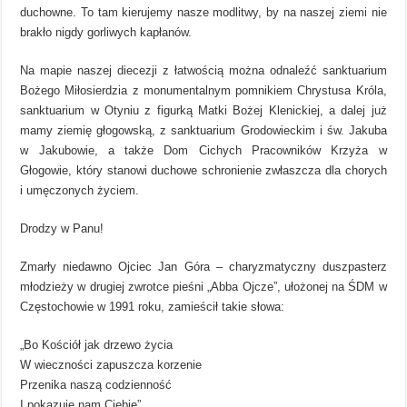
duchowne. To tam kierujemy nasze modlitwy, by na naszej ziemi nie
brakło nigdy gorliwych kapłanów.
Na mapie naszej diecezji z łatwością można odnaleźć sanktuarium
Bożego Miłosierdzia z monumentalnym pomnikiem Chrystusa Króla,
sanktuarium w Otyniu z figurką Matki Bożej Klenickiej, a dalej już
mamy ziemię głogowską, z sanktuarium Grodowieckim i św. Jakuba
w Jakubowie, a także Dom Cichych Pracowników Krzyża w
Głogowie, który stanowi duchowe schronienie zwłaszcza dla chorych
i umęczonych życiem.
Drodzy w Panu!
Zmarły niedawno Ojciec Jan Góra – charyzmatyczny duszpasterz
młodzieży w drugiej zwrotce pieśni „Abba Ojcze”, ułożonej na ŚDM w
Częstochowie w 1991 roku, zamieścił takie słowa:
„Bo Kościół jak drzewo życia
W wieczności zapuszcza korzenie
Przenika naszą codzienność
I pokazuje nam Ciebie”.