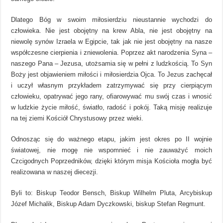
Dlatego Bóg w swoim miłosierdziu nieustannie wychodzi do
człowieka. Nie jest obojętny na krew Abla, nie jest obojętny na
niewolę synów Izraela w Egipcie, tak jak nie jest obojętny na nasze
współczesne cierpienia i zniewolenia. Poprzez akt narodzenia Syna –
naszego Pana – Jezusa, utożsamia się w pełni z ludzkością. To Syn
Boży jest objawieniem miłości i miłosierdzia Ojca. To Jezus zachęcał
i uczył własnym przykładem zatrzymywać się przy cierpiącym
człowieku, opatrywać jego rany, ofiarowywać mu swój czas i wnosić
w ludzkie życie miłość, światło, radość i pokój. Taką misję realizuje
na tej ziemi Kościół Chrystusowy przez wieki.
Odnosząc się do ważnego etapu, jakim jest okres po II wojnie
światowej, nie mogę nie wspomnieć i nie zauważyć moich
Czcigodnych Poprzedników, dzięki którym misja Kościoła mogła być
realizowana w naszej diecezji.
Byli to: Biskup Teodor Bensch, Biskup Wilhelm Pluta, Arcybiskup
Józef Michalik, Biskup Adam Dyczkowski, biskup Stefan Regmunt.