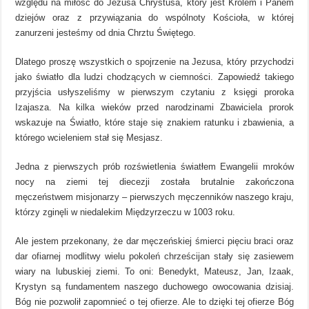
względu na miłość do Jezusa Chrystusa, który jest Królem i Panem
dziejów oraz z przywiązania do wspólnoty Kościoła, w której
zanurzeni jesteśmy od dnia Chrztu Świętego.
Dlatego proszę wszystkich o spojrzenie na Jezusa, który przychodzi
jako światło dla ludzi chodzących w ciemności. Zapowiedź takiego
przyjścia usłyszeliśmy w pierwszym czytaniu z księgi proroka
Izajasza. Na kilka wieków przed narodzinami Zbawiciela prorok
wskazuje na Światło, które staje się znakiem ratunku i zbawienia, a
którego wcieleniem stał się Mesjasz.
Jedna z pierwszych prób rozświetlenia światłem Ewangelii mroków
nocy na ziemi tej diecezji została brutalnie zakończona
męczeństwem misjonarzy – pierwszych męczenników naszego kraju,
którzy zginęli w niedalekim Międzyrzeczu w 1003 roku.
Ale jestem przekonany, że dar męczeńskiej śmierci pięciu braci oraz
dar ofiarnej modlitwy wielu pokoleń chrześcijan stały się zasiewem
wiary na lubuskiej ziemi. To oni: Benedykt, Mateusz, Jan, Izaak,
Krystyn są fundamentem naszego duchowego owocowania dzisiaj.
Bóg nie pozwolił zapomnieć o tej ofierze. Ale to dzięki tej ofierze Bóg