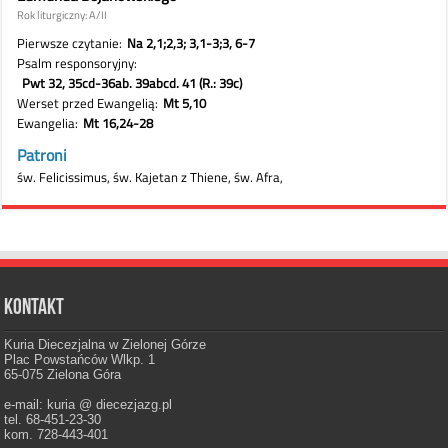
Kontakt
Kuria Diecezjalna w Zielonej Górze
Plac Powstańców Wlkp. 1
65-075 Zielona Góra
e-mail: kuria @ diecezjazg.pl
tel. 68-451-23-30
kom. 728-443-401