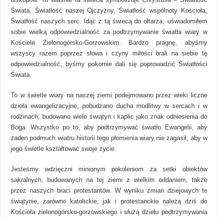
Świata, Światłość naszej Ojczyzny, Światłość wspólnoty Kościoła,
Światłość naszych serc. Idąc z tą świecą do ołtarza, uświadomiłem
sobie wielką odpowiedzialność za podtrzymywanie światła wiary w
Kościele Zielonogórsko-Gorzowskim. Bardzo pragnę, abyśmy
wszyscy razem poprzez słowa i czyny miłości brali na siebie tę
odpowiedzialność, byśmy pokornie dali się poprowadzić Światłości
Świata.
To w świetle wiary na naszej ziemi podejmowano przez wieki liczne
dzieła ewangelizacyjne, pobudzano ducha modlitwy w sercach i w
rodzinach, budowano wiele świątyń i kaplic jako znak odniesienia do
Boga. Wszystko po to, aby podtrzymywać światło Ewangelii, aby
żaden podmuch wiatru historii tego płomienia wiary nie zagasił, aby w
jego świetle kształtować swoje życie.
Jesteśmy wdzięczni minionym pokoleniom za setki obiektów
sakralnych, budowanych na tej ziemi z wielkim oddaniem, także
przez naszych braci protestantów. W wyniku zmian dziejowych te
świątynie, zarówno katolickie, jak i protestanckie należą dziś do
Kościoła zielonogórsko-gorzowskiego i służą dziełu podtrzymywania