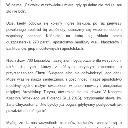
Wilhelma: „Człowiek w człowieku umiera, gdy go dobro nie raduje, ani
zło nie boli”.
Dziś, kiedy odbywa się kolejny ingres biskupa, po raz pierwszy
powołanego spośród tej wspólnoty, ucieszmy się wspólnie dobrem
wspólnoty naszego Kościoła, na którą się składa praca
duszpasterska 270 parafii, apostolstwo modlitwy wielu klasztorów i
sanktuariów, grup modlitewnych i apostolskich.
Niech drzwi 700 kościołów naszej ziemi będą otwarte dla wszystkich,
także dla tych, którzy z różnych przyczyn zapomnieli o
przyrzeczeniach Chrztu Świętego albo nie doświadczyli jego daru.
Może właśnie nasza serdeczność i gościnność, nasze apostolstwo
modlitwy będzie małym światełkiem w tunelu niewiary i obojętności
religijnej. Arcybiskup Turynu, otwierając nie tak dawno V Kongres
Kościoła Włoskiego we Florencji (9.11.2015), przypomniał słowa św.
Jana Chryzostoma: „Nie byłoby już pogan, gdybyśmy postępowali jak
prawdziwi chrześcijanie”.
Myślę, że dla nas wszystkich: biskupów, kapłanów i wiernych są to