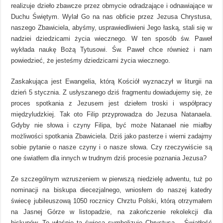
realizuje dzieło zbawcze przez obmycie odradzające i odnawiające w
Duchu Świętym. Wylał Go na nas obficie przez Jezusa Chrystusa,
naszego Zbawiciela, abyśmy, usprawiedliwieni Jego łaską, stali się w
nadziei dziedzicami życia wiecznego. W ten sposób św. Paweł
wykłada naukę Bożą Tytusowi. Św. Paweł chce również i nam
powiedzieć, że jesteśmy dziedzicami życia wiecznego.
Zaskakująca jest Ewangelia, którą Kościół wyznaczył w liturgii na
dzień 5 stycznia. Z usłyszanego dziś fragmentu dowiadujemy się, że
proces spotkania z Jezusem jest dziełem troski i współpracy
międzyludzkiej. Tak oto Filip przyprowadza do Jezusa Natanaela.
Gdyby nie słowa i czyny Filipa, być może Natanael nie miałby
możliwości spotkania Zbawiciela. Dziś jako pasterze i wierni zadajmy
sobie pytanie o nasze czyny i o nasze słowa. Czy rzeczywiście są
one światłem dla innych w trudnym dziś procesie poznania Jezusa?
Ze szczególnym wzruszeniem w pierwszą niedzielę adwentu, tuż po
nominacji na biskupa diecezjalnego, wniosłem do naszej katedry
świecę jubileuszową 1050 rocznicy Chrztu Polski, którą otrzymałem
na Jasnej Górze w listopadzie, na zakończenie rekolekcji dla
biskupów. To właśnie ta świeca symbolizuje Chrystusa – Światłość