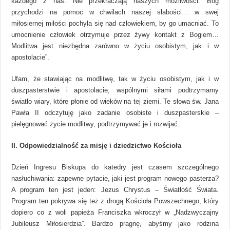
każdego z nas. Nie przekraczają naszych możliwości. Bóg
przychodzi na pomoc w chwilach naszej słabości… w swej
miłosiernej miłości pochyla się nad człowiekiem, by go umacniać. To
umocnienie człowiek otrzymuje przez żywy kontakt z Bogiem…
Modlitwa jest niezbędna zarówno w życiu osobistym, jak i w
apostolacie”.
Ufam, że stawiając na modlitwę, tak w życiu osobistym, jak i w
duszpasterstwie i apostolacie, wspólnymi siłami podtrzymamy
światło wiary, które płonie od wieków na tej ziemi. Te słowa św. Jana
Pawła II odczytuję jako zadanie osobiste i duszpasterskie –
pielęgnować życie modlitwy, podtrzymywać je i rozwijać.
II. Odpowiedzialność za misję i dziedzictwo Kościoła
Dzień Ingresu Biskupa do katedry jest czasem szczególnego
nasłuchiwania: zapewne pytacie, jaki jest program nowego pasterza?
A program ten jest jeden: Jezus Chrystus – Światłość Świata.
Program ten pokrywa się też z drogą Kościoła Powszechnego, który
dopiero co z woli papieża Franciszka wkroczył w „Nadzwyczajny
Jubileusz Miłosierdzia”. Bardzo pragnę, abyśmy jako rodzina