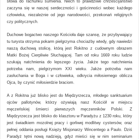
słowa do rachunku sumienia. Niech to prawdziwe chrześcijaństwo
zaczyna się w naszej serdeczności i gościnności wobec każdego
człowieka, niezależnie od jego narodowości, przekonań religijnych
czy politycznych.
Duchowe bogactwo naszego Kościoła daje szansę, że przybywający
tu turysta otrzyma pokarm pielgrzyma chociażby wtedy, gdy nawiedzi
naszą duchową stolicę, którą jest Rokitno z cudownym obrazem
Matki Bożej Cierpliwie Słuchającej. Tam od roku 1669 roku ludzie
szukają natchnienia do lepszego życia. Jakże tego natchnienia
potrzeba nam, pielgrzymom XXI wieku. Jakże potrzeba nam
zasłuchania w Boga i w człowieka, odkrycia miłosiernego oblicza
Ojca, by czynić miłosierdzie braciom.
A z Rokitna już blisko jest do Międzyrzecza, młodego sanktuarium
ojców pallotynów, którzy ożywiają nasz Kościół w miejscu
męczeńskiej śmierci pierwszych męczenników Polski. Z
Międzyrzecza jest blisko do klasztoru w Paradyżu z 1230 roku, który
jest świadkiem mozolnej pracy i gorliwej modlitwy cystersów, oraz
pełnej oddania posługi Księży Misjonarzy Wincentego a Paulo. Dziś
Paradyż tętni nową nadzieją, gdyż mieści się w nim seminarium