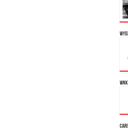
Wyd
WNK
Cari