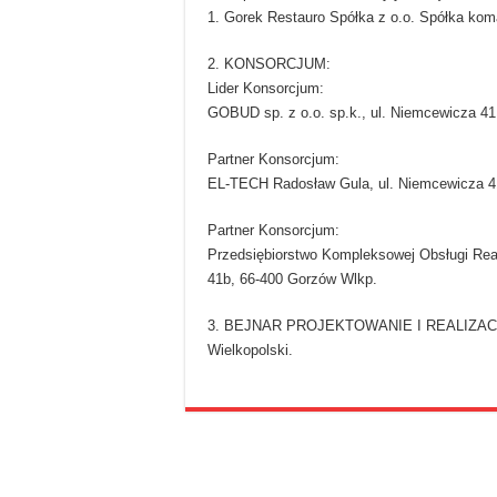
1. Gorek Restauro Spółka z o.o. Spółka ko
2. KONSORCJUM:
Lider Konsorcjum:
GOBUD sp. z o.o. sp.k., ul. Niemcewicza 4
Partner Konsorcjum:
EL-TECH Radosław Gula, ul. Niemcewicza 4
Partner Konsorcjum:
Przedsiębiorstwo Kompleksowej Obsługi Real
41b, 66-400 Gorzów Wlkp.
3. BEJNAR PROJEKTOWANIE I REALIZACJA 
Wielkopolski.