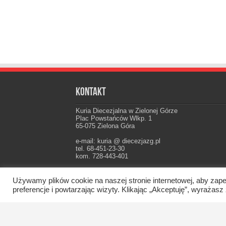
Kontakt
Kuria Diecezjalna w Zielonej Górze
Plac Powstańców Wlkp. 1
65-075 Zielona Góra
e-mail: kuria @ diecezjazg.pl
tel. 68-451-23-30
kom. 728-443-401
Konto: PKO I Oddz. Zielona Góra
22 1020 5402 0000 0102 0021 3694
Używamy plików cookie na naszej stronie internetowej, aby zape
preferencje i powtarzając wizyty. Klikając „Akceptuję”, wyraż
Oficjalna strona Diecezji Zielonogórsko-Gorzow