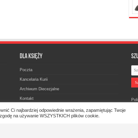
Dla księży
Sz
Poczta
Kancelaria Kurii
Archiwum Diecezjalne
Kontakt
Pol
wnić Ci najbardziej odpowiednie wrażenia, zapamiętując Twoje
asz zgodę na używanie WSZYSTKICH plików cookie.
skiej. © 2026. Wszelkie prawa zastrzeżone.