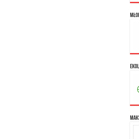
Mło
Eko
Maks