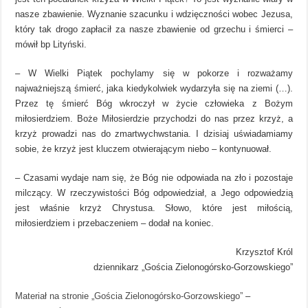
nasze zbawienie. Wyznanie szacunku i wdzięczności wobec Jezusa,
który tak drogo zapłacił za nasze zbawienie od grzechu i śmierci –
mówił bp Lityński.
– W Wielki Piątek pochylamy się w pokorze i rozważamy
najważniejszą śmierć, jaka kiedykolwiek wydarzyła się na ziemi (…).
Przez tę śmierć Bóg wkroczył w życie człowieka z Bożym
miłosierdziem. Boże Miłosierdzie przychodzi do nas przez krzyż, a
krzyż prowadzi nas do zmartwychwstania. I dzisiaj uświadamiamy
sobie, że krzyż jest kluczem otwierającym niebo – kontynuował.
– Czasami wydaje nam się, że Bóg nie odpowiada na zło i pozostaje
milczący. W rzeczywistości Bóg odpowiedział, a Jego odpowiedzią
jest właśnie krzyż Chrystusa. Słowo, które jest miłością,
miłosierdziem i przebaczeniem – dodał na koniec.
Krzysztof Król
dziennikarz „Gościa Zielonogórsko-Gorzowskiego”
Materiał na stronie „Gościa Zielonogórsko-Gorzowskiego”
–