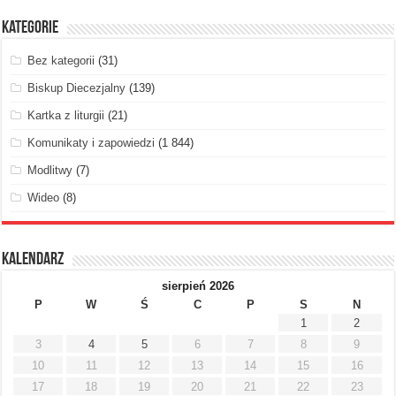
Kategorie
Bez kategorii
(31)
Biskup Diecezjalny
(139)
Kartka z liturgii
(21)
Komunikaty i zapowiedzi
(1 844)
Modlitwy
(7)
Wideo
(8)
Kalendarz
sierpień 2026
P
W
Ś
C
P
S
N
1
2
3
4
5
6
7
8
9
10
11
12
13
14
15
16
17
18
19
20
21
22
23