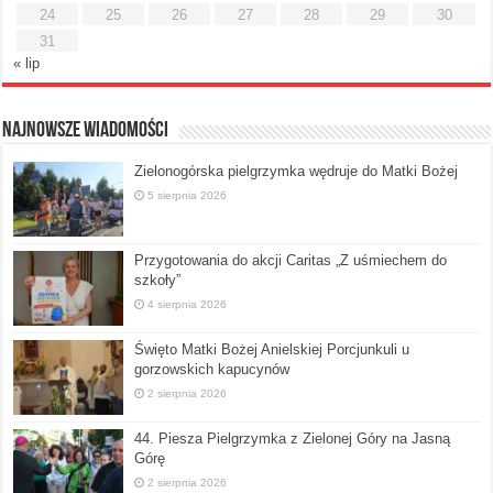
24
25
26
27
28
29
30
31
« lip
Najnowsze Wiadomości
Zielonogórska pielgrzymka wędruje do Matki Bożej
5 sierpnia 2026
Przygotowania do akcji Caritas „Z uśmiechem do
szkoły”
4 sierpnia 2026
Święto Matki Bożej Anielskiej Porcjunkuli u
gorzowskich kapucynów
2 sierpnia 2026
44. Piesza Pielgrzymka z Zielonej Góry na Jasną
Górę
2 sierpnia 2026