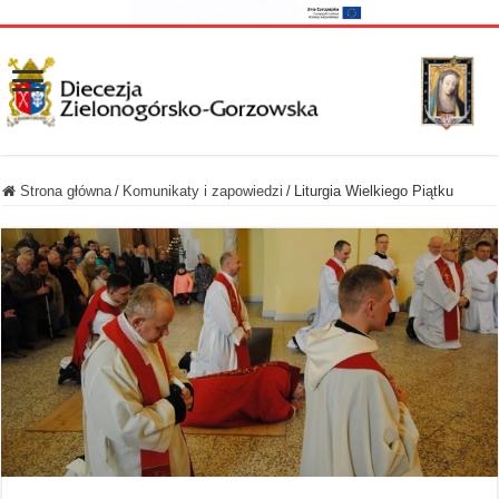
Strona główna
/
Komunikaty i zapowiedzi
/
Liturgia Wielkiego Piątku