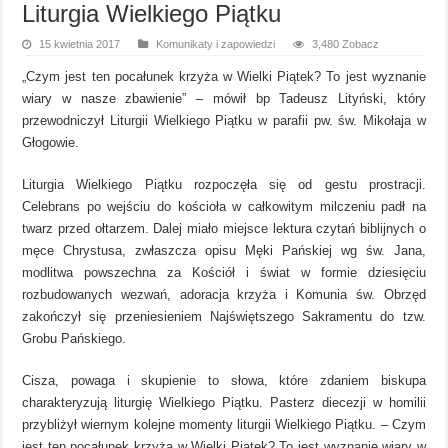
Liturgia Wielkiego Piątku
15 kwietnia 2017
Komunikaty i zapowiedzi
3,480 Zobacz
„Czym jest ten pocałunek krzyża w Wielki Piątek? To jest wyznanie
wiary w nasze zbawienie” – mówił bp Tadeusz Lityński, który
przewodniczył Liturgii Wielkiego Piątku w parafii pw. św. Mikołaja w
Głogowie.
Liturgia Wielkiego Piątku rozpoczęła się od gestu prostracji.
Celebrans po wejściu do kościoła w całkowitym milczeniu padł na
twarz przed ołtarzem. Dalej miało miejsce lektura czytań biblijnych o
męce Chrystusa, zwłaszcza opisu Męki Pańskiej wg św. Jana,
modlitwa powszechna za Kościół i świat w formie dziesięciu
rozbudowanych wezwań, adoracja krzyża i Komunia św. Obrzęd
zakończył się przeniesieniem Najświętszego Sakramentu do tzw.
Grobu Pańskiego.
Cisza, powaga i skupienie to słowa, które zdaniem biskupa
charakteryzują liturgię Wielkiego Piątku. Pasterz diecezji w homilii
przybliżył wiernym kolejne momenty liturgii Wielkiego Piątku. – Czym
jest ten pocałunek krzyża w Wielki Piątek? To jest wyznanie wiary w