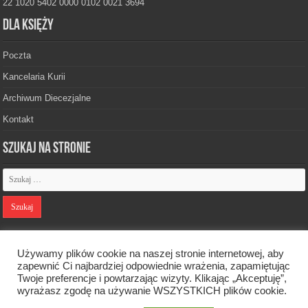
22 1020 5402 0000 0102 0021 3694
Dla księży
Poczta
Kancelaria Kurii
Archiwum Diecezjalne
Kontakt
Szukaj na stronie
Polityka prywatności
Używamy plików cookie na naszej stronie internetowej, aby
zapewnić Ci najbardziej odpowiednie wrażenia, zapamiętując
Twoje preferencje i powtarzając wizyty. Klikając „Akceptuję”,
Designed by
Webdawid
wyrażasz zgodę na używanie WSZYSTKICH plików cookie.