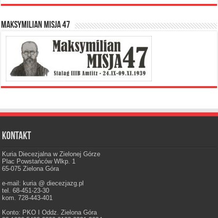
Maksymilian Misja 47
Kontakt
Kuria Diecezjalna w Zielonej Górze
Plac Powstańców Wlkp. 1
65-075 Zielona Góra
e-mail: kuria @ diecezjazg.pl
tel. 68-451-23-30
kom. 728-443-401
Konto: PKO I Oddz. Zielona Góra