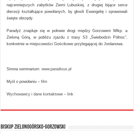
najcenniejszych zabytków Ziemi Lubuskiej, z drugiej bijące serce
diecezji kształtujące powołanych, by głosili Ewangelię i sprawowali
święte obrzędy.
Paradyż znajduje się w połowie drogi między Gorzowem Wlkp. a
Zieloną Górą, w pobliżu zjazdu z trasy S3 „Świebodzin Północ”,
konkretnie w miejscowości Gościkowo przylegającej do Jordanowa.
Strona seminarium:
www.paradisus.pl
Myśl o powołaniu –
film
Wychowawcy i dane kontaktowe – link
BISKUP ZIELONOGÓRSKO-GORZOWSKI