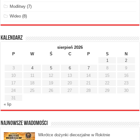
Modlitwy
(7)
Wideo
(8)
Kalendarz
sierpień 2026
P
W
Ś
C
P
S
N
1
2
3
4
5
6
7
8
9
10
11
12
13
14
15
16
17
18
19
20
21
22
23
24
25
26
27
28
29
30
31
« lip
Najnowsze Wiadomości
Wkrótce dożynki diecezjalne w Rokitnie