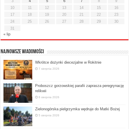
3
4
5
6
7
8
9
10
11
12
13
14
15
16
17
18
19
20
21
22
23
24
25
26
27
28
29
30
31
« lip
Najnowsze Wiadomości
Wkrótce dożynki diecezjalne w Rokitnie
7 sierpnia 2026
Proboszcz gorzowskiej parafii zaprasza peregrynację
relikwii
6 sierpnia 2026
Zielonogórska pielgrzymka wędruje do Matki Bożej
5 sierpnia 2026