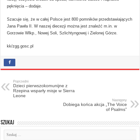
pęknięcia – dodaje.
Szacuje się, że w całej Polsce jest 800 pomników przedstawiających
Jana Pawła II. W naszej diecezji można jest znaleźć m.in. w
Gorzowie Wlkp., Nowej Soli, Szlichtyngowej i Zielonej Górze.
kk/zgg.gosc.pl
Poprzedni
Dzieci pierwszokomunijne z
Rzepina wsparły misje w Sierra
Leone
Następny
Dobiega końca akcja „The Voice
of Psalms”
Szukaj