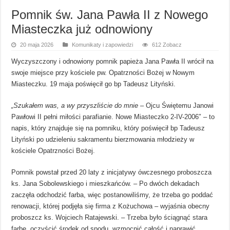
Pomnik św. Jana Pawła II z Nowego
Miasteczka już odnowiony
20 maja 2026
Komunikaty i zapowiedzi
612 Zobacz
Wyczyszczony i odnowiony pomnik papieża Jana Pawła II wrócił na
swoje miejsce przy kościele pw. Opatrzności Bożej w Nowym
Miasteczku. 19 maja poświęcił go bp Tadeusz Lityński.
„Szukałem was, a wy przyszliście do mnie
– Ojcu Świętemu Janowi
Pawłowi II pełni miłości parafianie. Nowe Miasteczko 2-IV-2006″ – to
napis, który znajduje się na pomniku, który poświęcił bp Tadeusz
Lityński po udzieleniu sakramentu bierzmowania młodzieży w
kościele Opatrzności Bożej.
Pomnik powstał przed 20 laty z inicjatywy ówczesnego proboszcza
ks. Jana Sobolewskiego i mieszkańców. – Po dwóch dekadach
zaczęła odchodzić farba, więc postanowiliśmy, że trzeba go poddać
renowacji, której podjęła się firma z Kożuchowa – wyjaśnia obecny
proboszcz ks. Wojciech Ratajewski. – Trzeba było ściągnąć stara
farbę, oczyścić środek od spodu, wzmocnić całość i naprawić