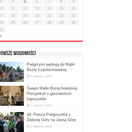
3
4
5
6
7
8
9
10
11
12
13
14
15
16
17
18
19
20
21
22
23
24
25
26
27
28
29
30
31
ip
nowsze Wiadomości
Pielgrzymi wędrują do Matki
Bożej Częstochowskiej
5 sierpnia 2026
Święto Matki Bożej Anielskiej
Porcjunkuli u gorzowskich
kapucynów
2 sierpnia 2026
44. Piesza Pielgrzymka z
Zielonej Góry na Jasną Górę
2 sierpnia 2026