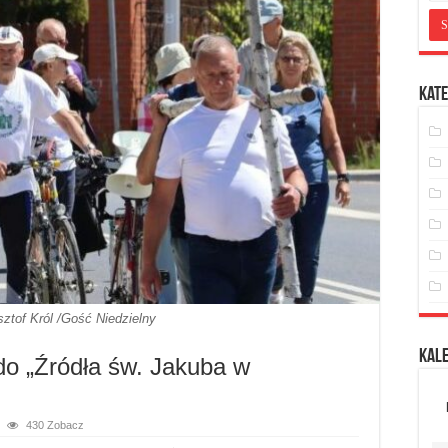
Kate
sztof Król /Gość Niedzielny
Kal
do „Źródła św. Jakuba w
430 Zobacz