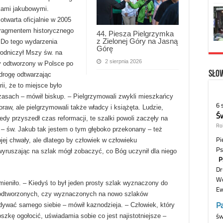
kami jakubowymi.
twarta oficjalnie w 2005
fragmentem historycznego
44. Piesza Pielgrzymka
z Zielonej Góry na Jasną
 Do tego wydarzenia
Górę
ewodniczył Mszy św. na
2 sierpnia 2026
y odtworzony w Polsce po
Słow
drogę odtwarzając
ii, że to miejsce było
sach – mówił biskup. – Pielgrzymowali zwykli mieszkańcy
raw, ale pielgrzymowali także władcy i książęta. Ludzie,
kiedy przyszedł czas reformacji, te szalki powoli zaczęły na
 – św. Jakub tak jestem o tym głęboko przekonany – też
jej chwały, ale dlatego by człowiek w człowieku
yruszając na szlak mógł zobaczyć, co Bóg uczynił dla niego
 zmieniło. – Kiedyś to był jeden prosty szlak wyznaczony do
ów odtworzonych, czy wyznaczonych na nowo szlaków
ywać samego siebie – mówił kaznodzieja. – Człowiek, który
szkę ogołocić, uświadamia sobie co jest najistotniejsze –