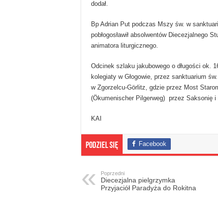
dodał.
Bp Adrian Put podczas Mszy św. w sanktuar
pobłogosławił absolwentów Diecezjalnego Stu
animatora liturgicznego.
Odcinek szlaku jakubowego o długości ok. 16
kolegiaty w Głogowie, przez sanktuarium św.
w Zgorzelcu-Görlitz, gdzie przez Most Staro
(Ökumenischer Pilgerweg) przez Saksonię i 
KAI
Facebook
Podziel się
Poprzedni
Diecezjalna pielgrzymka
Przyjaciół Paradyża do Rokitna