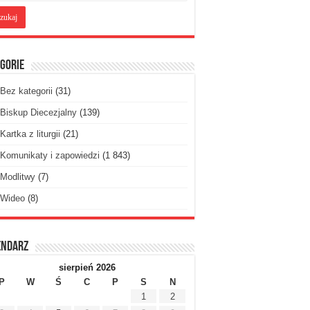
gorie
Bez kategorii
(31)
Biskup Diecezjalny
(139)
Kartka z liturgii
(21)
Komunikaty i zapowiedzi
(1 843)
Modlitwy
(7)
Wideo
(8)
endarz
sierpień 2026
P
W
Ś
C
P
S
N
1
2