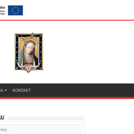
KA
KONTAKT
aj