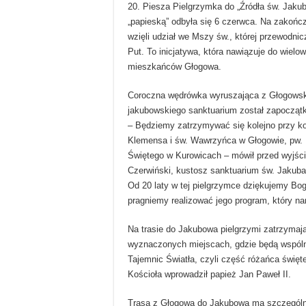
20. Piesza Pielgrzymka do „Źródła św. Jaku
„papieską” odbyła się 6 czerwca. Na zakońc
wzięli udział we Mszy św., której przewodni
Put. To inicjatywa, która nawiązuje do wielow
mieszkańców Głogowa.
Coroczna wędrówka wyruszająca z Głogowski
jakubowskiego sanktuarium został zapocząt
– Będziemy zatrzymywać się kolejno przy ko
Klemensa i św. Wawrzyńca w Głogowie, pw.
Świętego w Kurowicach – mówił przed wyjśc
Czerwiński, kustosz sanktuarium św. Jakuba
Od 20 laty w tej pielgrzymce dziękujemy Bog
pragniemy realizować jego program, który na
Na trasie do Jakubowa pielgrzymi zatrzymają
wyznaczonych miejscach, gdzie będą wspóln
Tajemnic Światła, czyli część różańca święte
Kościoła wprowadził papież Jan Paweł II.
Trasa z Głogowa do Jakubowa ma szczególne