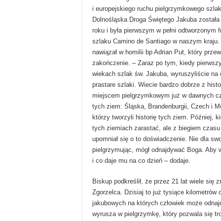
i europejskiego ruchu pielgrzymkowego szla
Dolnośląska Droga Świętego Jakuba została o
roku i była pierwszym w pełni odtworzonym 
szlaku Camino de Santiago w naszym kraju.
nawiązał w homilii bp Adrian Put, który prz
zakończenie. – Zaraz po tym, kiedy pierwsz
wiekach szlak św. Jakuba, wyruszyliście na 
prastare szlaki. Wiecie bardzo dobrze z histor
miejscem pielgrzymkowym już w dawnych cza
tych ziem: Śląska, Brandenburgii, Czech i Mo
którzy tworzyli historię tych ziem. Później, 
tych ziemiach zarastać, ale z biegiem czasu
upomniał się o to doświadczenie. Nie dla swo
pielgrzymując, mógł odnajdywać Boga. Aby w
i co daje mu na co dzień – dodaje.
Biskup podkreślił, że przez 21 lat wiele się
Zgorzelca. Dzisiaj to już tysiące kilometr
jakubowych na których człowiek może odnajd
wyrusza w pielgrzymkę, który pozwala się tro