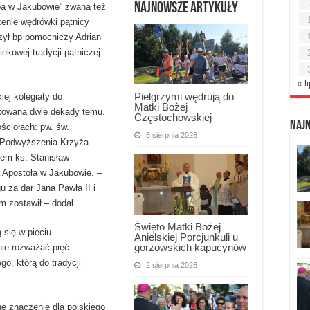
Najnowsze artykuły
ba w Jakubowie” zwana też
zenie wędrówki pątnicy
czył bp pomocniczy Adrian
iekowej tradycji pątniczej
« l
Pielgrzymi wędrują do
ej kolegiaty do
Matki Bożej
kowana dwie dekady temu.
Częstochowskiej
Naj
ściołach: pw. św.
5 sierpnia 2026
 Podwyższenia Krzyża
iem ks. Stanisław
 Apostoła w Jakubowie. –
u za dar Jana Pawła II i
m zostawił – dodał.
Święto Matki Bożej
 się w pięciu
Anielskiej Porcjunkuli u
gorzowskich kapucynów
ie rozważać pięć
go, którą do tradycji
2 sierpnia 2026
 znaczenie dla polskiego