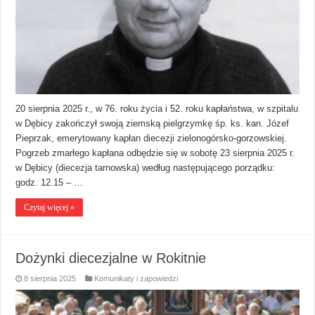
20 sierpnia 2025 r., w 76. roku życia i 52. roku kapłaństwa, w szpitalu
w Dębicy zakończył swoją ziemską pielgrzymkę śp. ks. kan. Józef
Pieprzak, emerytowany kapłan diecezji zielonogórsko-gorzowskiej.
Pogrzeb zmarłego kapłana odbędzie się w sobotę 23 sierpnia 2025 r.
w Dębicy (diecezja tarnowska) według następującego porządku:
godz. 12.15 – …
Czytaj więcej »
Dożynki diecezjalne w Rokitnie
8 sierpnia 2025
Komunikaty i zapowiedzi