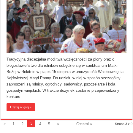
Tradycyjna diecezjalna modlitwa wdzięczności za plony oraz o
błogosławieństwo dla rolników odbędzie się w sanktuarium Matki
Bożej w Rokitnie w piątek 15 sierpnia w uroczystość Wniebowzięcia
Najświętszej Maryi Panny. Do udziału w niej w sposób szczególny
zaproszeni są rolnicy, ogrodnicy, sadownicy, pszczelarze i koła
gospodyń wiejskich. W trakcie dożynek zostanie przeprowadzony
konkurs …
Czytaj więcej »
3
«
1
2
4
5
»
...
Ostatni »
Strona 3 z 9