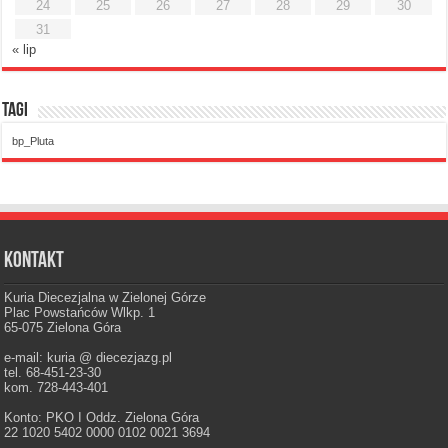
24
25
26
27
28
29
30
31
« lip
Tagi
bp_Pluta
Kontakt
Kuria Diecezjalna w Zielonej Górze
Plac Powstańców Wlkp. 1
65-075 Zielona Góra
e-mail: kuria @ diecezjazg.pl
tel. 68-451-23-30
kom. 728-443-401
Konto: PKO I Oddz. Zielona Góra
22 1020 5402 0000 0102 0021 3694