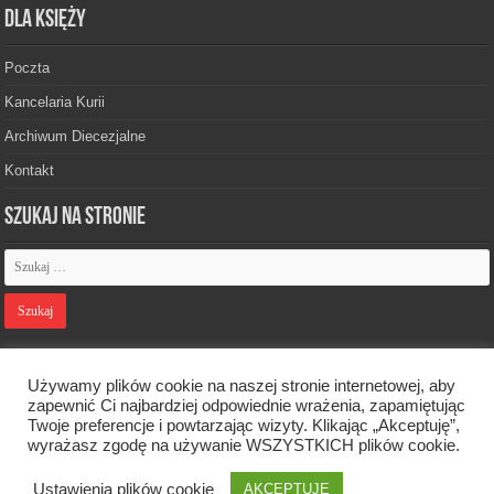
Dla księży
Poczta
Kancelaria Kurii
Archiwum Diecezjalne
Kontakt
Szukaj na stronie
Polityka prywatności
Używamy plików cookie na naszej stronie internetowej, aby
zapewnić Ci najbardziej odpowiednie wrażenia, zapamiętując
Twoje preferencje i powtarzając wizyty. Klikając „Akceptuję”,
Designed by
Webdawid
wyrażasz zgodę na używanie WSZYSTKICH plików cookie.
Ustawienia plików cookie
Oficjalna strona Diecezji Zielonogórsko-Gorzowskiej. © 2026. Wszelkie
AKCEPTUJĘ