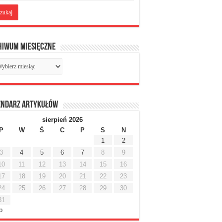
hiwum miesięczne
chiwum
sięczne
endarz artykułów
sierpień 2026
P
W
Ś
C
P
S
N
1
2
3
4
5
6
7
8
9
10
11
12
13
14
15
16
17
18
19
20
21
22
23
24
25
26
27
28
29
30
31
ip