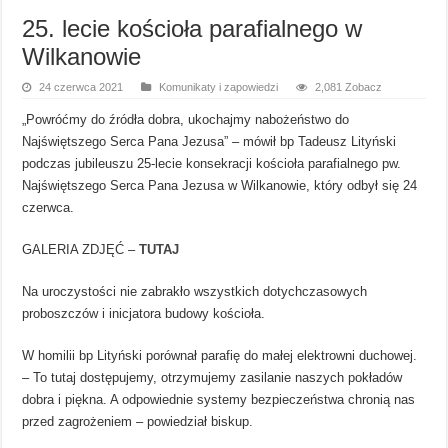
25. lecie kościoła parafialnego w
Wilkanowie
24 czerwca 2021
Komunikaty i zapowiedzi
2,081 Zobacz
„Powróćmy do źródła dobra, ukochajmy nabożeństwo do
Najświętszego Serca Pana Jezusa” – mówił bp Tadeusz Lityński
podczas jubileuszu 25-lecie konsekracji kościoła parafialnego pw.
Najświętszego Serca Pana Jezusa w Wilkanowie, który odbył się 24
czerwca.
GALERIA ZDJĘĆ –
TUTAJ
Na uroczystości nie zabrakło wszystkich dotychczasowych
proboszczów i inicjatora budowy kościoła.
W homilii bp Lityński porównał parafię do małej elektrowni duchowej.
– To tutaj dostępujemy, otrzymujemy zasilanie naszych pokładów
dobra i piękna. A odpowiednie systemy bezpieczeństwa chronią nas
przed zagrożeniem – powiedział biskup.