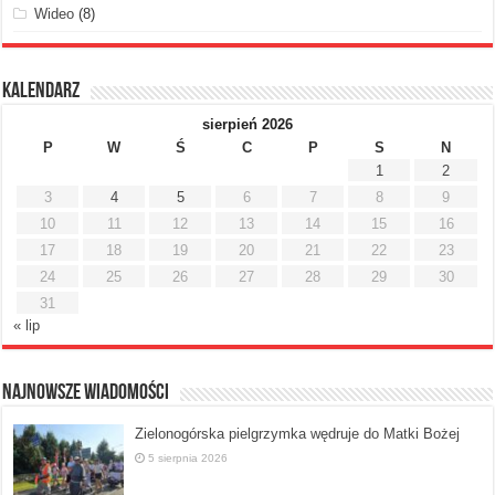
Wideo
(8)
Kalendarz
sierpień 2026
P
W
Ś
C
P
S
N
1
2
3
4
5
6
7
8
9
10
11
12
13
14
15
16
17
18
19
20
21
22
23
24
25
26
27
28
29
30
31
« lip
Najnowsze Wiadomości
Zielonogórska pielgrzymka wędruje do Matki Bożej
5 sierpnia 2026