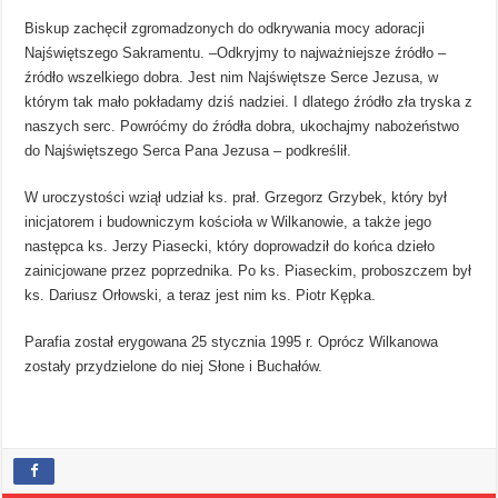
Biskup zachęcił zgromadzonych do odkrywania mocy adoracji
Najświętszego Sakramentu. –Odkryjmy to najważniejsze źródło –
źródło wszelkiego dobra. Jest nim Najświętsze Serce Jezusa, w
którym tak mało pokładamy dziś nadziei. I dlatego źródło zła tryska z
naszych serc. Powróćmy do źródła dobra, ukochajmy nabożeństwo
do Najświętszego Serca Pana Jezusa – podkreślił.
W uroczystości wziął udział ks. prał. Grzegorz Grzybek, który był
inicjatorem i budowniczym kościoła w Wilkanowie, a także jego
następca ks. Jerzy Piasecki, który doprowadził do końca dzieło
zainicjowane przez poprzednika. Po ks. Piaseckim, proboszczem był
ks. Dariusz Orłowski, a teraz jest nim ks. Piotr Kępka.
Parafia został erygowana 25 stycznia 1995 r. Oprócz Wilkanowa
zostały przydzielone do niej Słone i Buchałów.