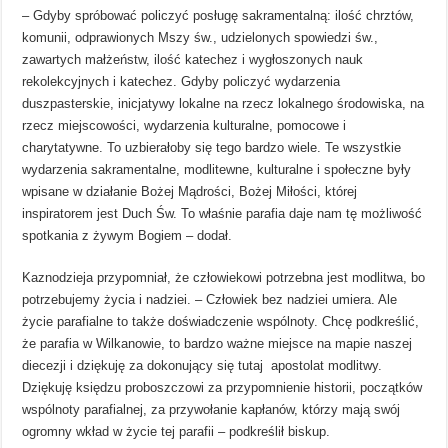
– Gdyby spróbować policzyć posługę sakramentalną: ilość chrztów,
komunii, odprawionych Mszy św., udzielonych spowiedzi św.,
zawartych małżeństw, ilość katechez i wygłoszonych nauk
rekolekcyjnych i katechez. Gdyby policzyć wydarzenia
duszpasterskie, inicjatywy lokalne na rzecz lokalnego środowiska, na
rzecz miejscowości, wydarzenia kulturalne, pomocowe i
charytatywne. To uzbierałoby się tego bardzo wiele. Te wszystkie
wydarzenia sakramentalne, modlitewne, kulturalne i społeczne były
wpisane w działanie Bożej Mądrości, Bożej Miłości, której
inspiratorem jest Duch Św. To właśnie parafia daje nam tę możliwość
spotkania z żywym Bogiem – dodał.
Kaznodzieja przypomniał, że człowiekowi potrzebna jest modlitwa, bo
potrzebujemy życia i nadziei. – Człowiek bez nadziei umiera. Ale
życie parafialne to także doświadczenie wspólnoty. Chcę podkreślić,
że parafia w Wilkanowie, to bardzo ważne miejsce na mapie naszej
diecezji i dziękuję za dokonujący się tutaj apostolat modlitwy.
Dziękuję księdzu proboszczowi za przypomnienie historii, początków
wspólnoty parafialnej, za przywołanie kapłanów, którzy mają swój
ogromny wkład w życie tej parafii – podkreślił biskup.