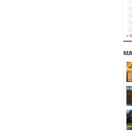
« l
Naj