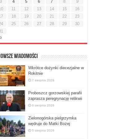
3
4
5
6
7
8
9
10
11
12
13
14
15
16
17
18
19
20
21
22
23
24
25
26
27
28
29
30
31
ip
nowsze Wiadomości
Wkrótce dożynki diecezjalne w
Rokitnie
7 sierpnia 2026
Proboszcz gorzowskiej parafii
zaprasza peregrynację relikwii
6 sierpnia 2026
Zielonogórska pielgrzymka
wędruje do Matki Bożej
5 sierpnia 2026