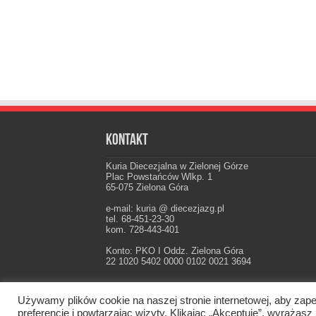
Kontakt
Kuria Diecezjalna w Zielonej Górze
Plac Powstańców Wlkp. 1
65-075 Zielona Góra
e-mail: kuria @ diecezjazg.pl
tel. 68-451-23-30
kom. 728-443-401
Konto: PKO I Oddz. Zielona Góra
22 1020 5402 0000 0102 0021 3694
Używamy plików cookie na naszej stronie internetowej, aby zape
Oficjalna strona Diecezji Zielonogórsko-Gorzow
preferencje i powtarzając wizyty. Klikając „Akceptuję”, wyraż