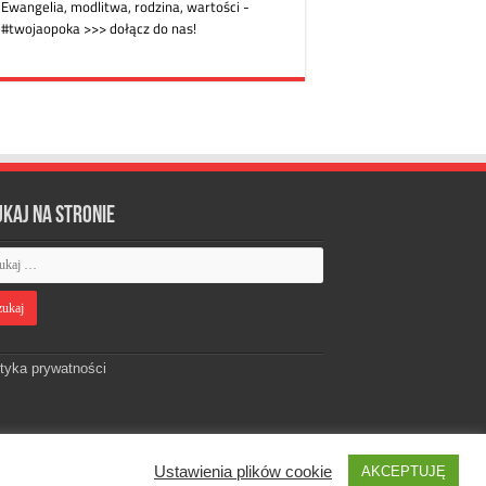
ukaj na stronie
ityka prywatności
Ustawienia plików cookie
AKCEPTUJĘ
Designed by
Webdawid