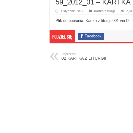
59_2012_01 – KARTKA 
1 stycznia 2012
Kartka z liturgii
2,04
Plik do pobrania:
Kartka z liturgii 001 ver12
Facebook
Podziel się
Poprzedni
02 KARTKA Z LITURGII