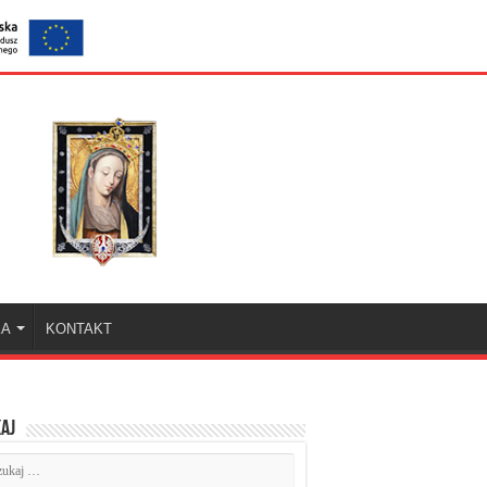
KA
KONTAKT
aj