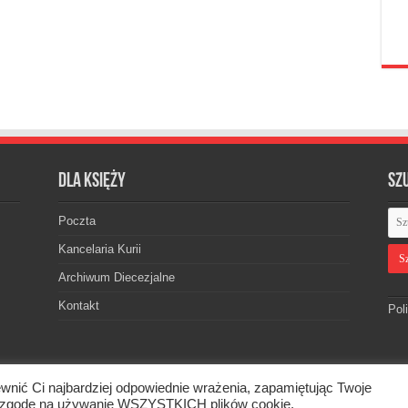
Dla księży
Sz
Poczta
Kancelaria Kurii
Archiwum Diecezjalne
Kontakt
Pol
wnić Ci najbardziej odpowiednie wrażenia, zapamiętując Twoje
skiej. © 2026. Wszelkie prawa zastrzeżone.
asz zgodę na używanie WSZYSTKICH plików cookie.