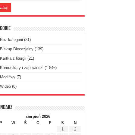
gorie
Bez kategorii
(31)
Biskup Diecezjalny
(139)
Kartka z liturgii
(21)
Komunikaty i zapowiedzi
(1 846)
Modlitwy
(7)
Wideo
(8)
endarz
sierpień 2026
P
W
Ś
C
P
S
N
1
2