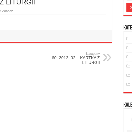
Z LITURGII
7 Zobacz
Kate
Następny
60_2012_02 – KARTKA Z
LITURGII
Kal