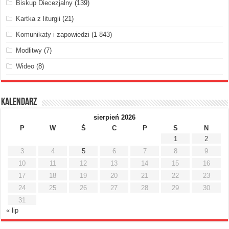
Biskup Diecezjalny
(139)
Kartka z liturgii
(21)
Komunikaty i zapowiedzi
(1 843)
Modlitwy
(7)
Wideo
(8)
Kalendarz
sierpień 2026
P
W
Ś
C
P
S
N
1
2
3
4
5
6
7
8
9
10
11
12
13
14
15
16
17
18
19
20
21
22
23
24
25
26
27
28
29
30
31
« lip