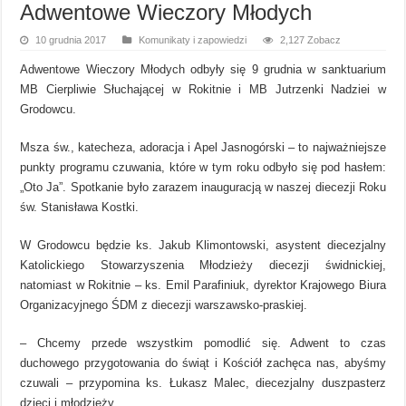
Adwentowe Wieczory Młodych
10 grudnia 2017
Komunikaty i zapowiedzi
2,127 Zobacz
Adwentowe Wieczory Młodych odbyły się 9 grudnia w sanktuarium
MB Cierpliwie Słuchającej w Rokitnie i MB Jutrzenki Nadziei w
Grodowcu.
Msza św., katecheza, adoracja i Apel Jasnogórski – to najważniejsze
punkty programu czuwania, które w tym roku odbyło się pod hasłem:
„Oto Ja”. Spotkanie było zarazem inauguracją w naszej diecezji Roku
św. Stanisława Kostki.
W Grodowcu będzie ks. Jakub Klimontowski, asystent diecezjalny
Katolickiego Stowarzyszenia Młodzieży diecezji świdnickiej,
natomiast w Rokitnie – ks. Emil Parafiniuk, dyrektor Krajowego Biura
Organizacyjnego ŚDM z diecezji warszawsko-praskiej.
– Chcemy przede wszystkim pomodlić się. Adwent to czas
duchowego przygotowania do świąt i Kościół zachęca nas, abyśmy
czuwali – przypomina ks. Łukasz Malec, diecezjalny duszpasterz
dzieci i młodzieży.