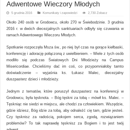
Adwentowe Wieczory Młodych
5 grudnia 2016
Komunikaty i zapowiedzi
2,730 Zobacz
Około 240 osób w Grodowcu, około 270 w Świebodzinie. 3 grudnia
2016 r. w dwóch diecezjalnych sanktuariach odbyły się czuwania w
ramach Adwentowego Wieczoru Młodych.
Spotkanie rozpoczęła Msza św., po niej był czas na gorące kiełbaski,
konferencję i adorację połączoną z uwielbieniem. – Wiele z tych osób
modliło się podczas Światowych Dni Młodzieży na Campus
Misericordiae. Chcieliśmy dać im coś, co przypomniałoby tamto
doświadczenie – wyjaśnia ks. Łukasz Malec, diecezjalny
duszpasterz dzieci i młodzieży.
Jednym z tematów, które poruszył duszpasterz na konferencji w
Grodowcu, była tęsknota. – Bóg tęskni za tobą – mówił ks. Malec. –
Tęskniąc nie siedzi w miejscu, ale chodzi za człowiekiem. Wszędzie,
gdzie idziesz, Bóg idzie za tobą, aby odnaleźć cię tam, gdzie jesteś.
Czy tęsknisz za radością, pokojem serca, zgodą, rozwiązaniem
problemów? To tak naprawdę tęsknisz za Bogiem i to jest twój
adwent.