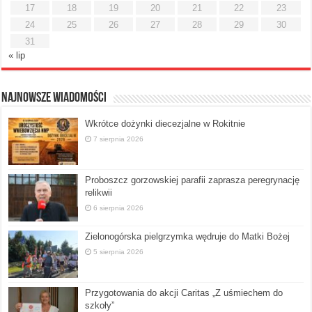
17
18
19
20
21
22
23
24
25
26
27
28
29
30
31
« lip
Najnowsze Wiadomości
Wkrótce dożynki diecezjalne w Rokitnie
7 sierpnia 2026
Proboszcz gorzowskiej parafii zaprasza peregrynację
relikwii
6 sierpnia 2026
Zielonogórska pielgrzymka wędruje do Matki Bożej
5 sierpnia 2026
Przygotowania do akcji Caritas „Z uśmiechem do
szkoły”